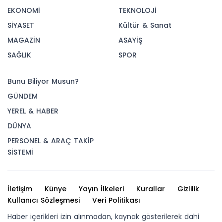
EKONOMİ
TEKNOLOJİ
SİYASET
Kültür & Sanat
MAGAZİN
ASAYİŞ
SAĞLIK
SPOR
Bunu Biliyor Musun?
GÜNDEM
YEREL & HABER
DÜNYA
PERSONEL & ARAÇ TAKİP
SİSTEMİ
İletişim
Künye
Yayın İlkeleri
Kurallar
Gizlilik
Kullanıcı Sözleşmesi
Veri Politikası
Haber içerikleri izin alınmadan, kaynak gösterilerek dahi