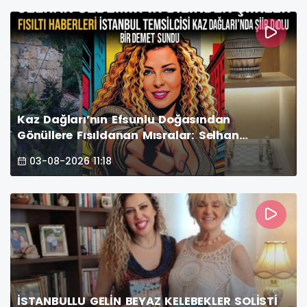
Kaz Dağları’nın Efsunlu Doğasından
Gönüllere Fısıldanan Mısralar: Selhan
Özdemir Kimdir, Vizyonu ve Şiir Dünyası
03-08-2026 11:18
İSTANBULLU GELİN BEYAZ KELEBEKLER SOLİSTİ