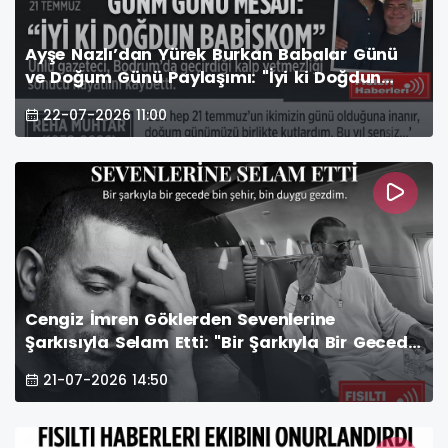
Ayşe Nazlı’dan Yürek Burkan Babalar Günü
ve Doğum Günü Paylaşımı: "İyi ki Doğdun
Babişkom!"
22-07-2026 11:00
Cengiz İmren Göklerden Sevenlerine
Şarkısıyla Selam Etti: "Bir Şarkıyla Bir Gecede
Bin Şehir Gezdim"
21-07-2026 14:50