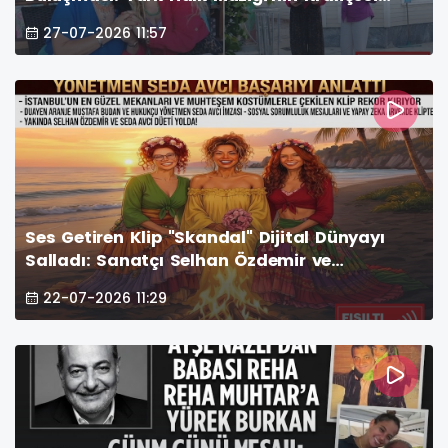
Necla Akben’in Sanat Dolu Evindeyiz
27-07-2026 11:57
Ses Getiren Klip "Skandal" Dijital Dünyayı
Salladı: Sanatçı Selhan Özdemir ve
Yönetmen Seda Avcı Başarıyı Anlattı
22-07-2026 11:29