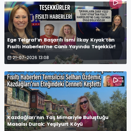
Ege Telgraf’ın Başarılı İsmi İlkay Kıyak’tan
Fısıltı Haberleri’ne Canlı Yayında Teşekkür!
21-07-2026 13:08
Kazdağları’nın Taş Mimariyle Buluştuğu
Masalsı Durak: Yeşilyurt Köyü