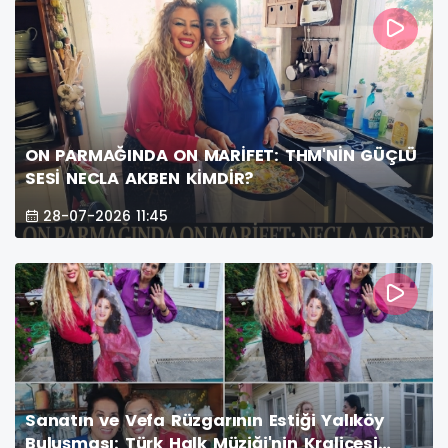
ON PARMAĞINDA ON MARİFET: THM'NİN GÜÇLÜ
SESİ NECLA AKBEN KİMDİR?
28-07-2026 11:45
Sanatın ve Vefa Rüzgarının Estiği Yalıköy
Buluşması: Türk Halk Müziği'nin Kraliçesi