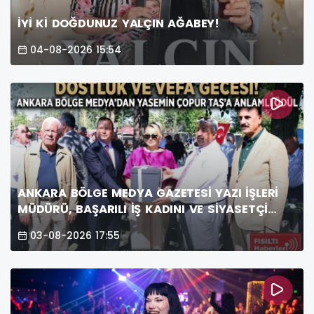
İYİ Kİ DOĞDUNUZ YALÇIN AĞABEY!
04-08-2026 15:54
ANKARA BÖLGE MEDYA GAZETESİ YAZI İŞLERİ
MÜDÜRÜ, BAŞARILI İŞ KADINI VE SİYASETÇİ
YASEMİN ÇOPUR TAŞ’A ANLAMLI PLAKET!
03-08-2026 17:55