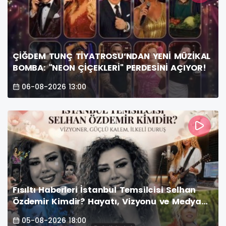
ÇİĞDEM TUNÇ TİYATROSU’NDAN YENİ MÜZİKAL
BOMBA: "NEON ÇİÇEKLERİ" PERDESİNİ AÇIYOR!
06-08-2026 13:00
Fısıltı Haberleri İstanbul Temsilcisi Selhan
Özdemir Kimdir? Hayatı, Vizyonu ve Medya
Dünyasındaki Yeri
05-08-2026 18:00