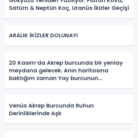
Gökyüzü Yeniden Yazılıyor: Plüton Kova,
Satürn & Neptün Koç, Uranüs İkizler Geçişi
ARALIK İKİZLER DOLUNAYI
20 Kasım’da Akrep burcunda bir yeniay
meydana gelecek. Anın haritasına
baktığım zaman Yay burcunun
yükseldiğini görüyorum.
Venüs Akrep Burcunda Ruhun
Derinliklerinde Aşk