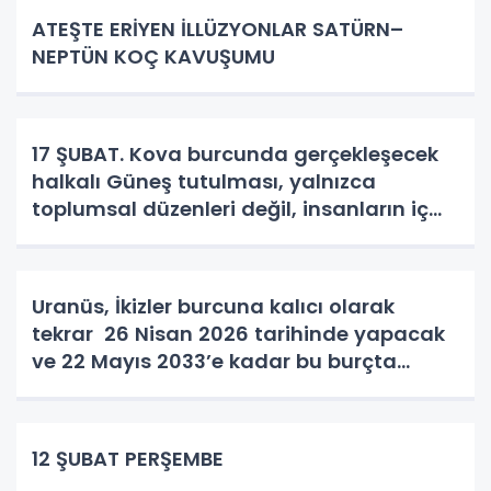
ATEŞTE ERİYEN İLLÜZYONLAR SATÜRN–
NEPTÜN KOÇ KAVUŞUMU
17 ŞUBAT. Kova burcunda gerçekleşecek
halkalı Güneş tutulması, yalnızca
toplumsal düzenleri değil, insanların iç
dünyasını ve bastırdığı duyguları da
güçlü şekilde tetikliyor.
Uranüs, İkizler burcuna kalıcı olarak
tekrar 26 Nisan 2026 tarihinde yapacak
ve 22 Mayıs 2033’e kadar bu burçta
kalacak.
12 ŞUBAT PERŞEMBE