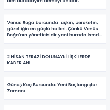
ben buradayım demeyi anlatır.
Venüs Boğa burcunda aşkın, bereketin,
güzelliğin en güçlü halleri. Çünkü Venüs
Boğa’nın yöneticisidir yani burada kendi
evindedir ve tüm potansiyelini en zarif
şekilde ortaya koyar.
2 NİSAN TERAZİ DOLUNAYI: İLİŞKİLERDE
KADER ANI
Güneş Koç Burcunda: Yeni Başlangıçlar
Zamanı