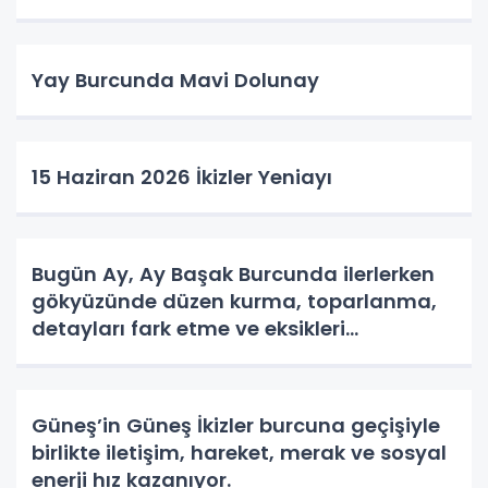
Yay Burcunda Mavi Dolunay
15 Haziran 2026 İkizler Yeniayı
Bugün Ay, Ay Başak Burcunda ilerlerken
gökyüzünde düzen kurma, toparlanma,
detayları fark etme ve eksikleri
tamamlama enerjisi hakim oluyor.
Güneş’in Güneş İkizler burcuna geçişiyle
birlikte iletişim, hareket, merak ve sosyal
enerji hız kazanıyor.