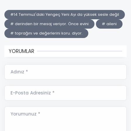
#14 Temmuz'daki Yengeç Yeni Ayı da yüksek sesle değil
# derinden bir mesaj veriyor. Önce evini
# aileni
# toprağını ve değerlerini koru. diyor.
YORUMLAR
Adınız *
E-Posta Adresiniz *
Yorumunuz *