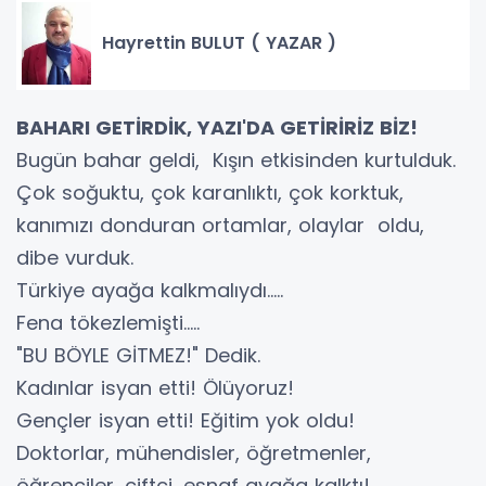
Hayrettin BULUT ( YAZAR )
BAHARI GETİRDİK, YAZI'DA GETİRİRİZ BİZ!
Bugün bahar geldi, Kışın etkisinden kurtulduk.
Çok soğuktu, çok karanlıktı, çok korktuk,
kanımızı donduran ortamlar, olaylar oldu,
dibe vurduk.
Türkiye ayağa kalkmalıydı.....
Fena tökezlemişti.....
"BU BÖYLE GİTMEZ!" Dedik.
Kadınlar isyan etti! Ölüyoruz!
Gençler isyan etti! Eğitim yok oldu!
Doktorlar, mühendisler, öğretmenler,
öğrenciler, çiftçi, esnaf ayağa kalktı!