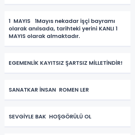
bahsedeceğim. Kadın kutsaldır, kadın
bizim toplumun birleştirici gücüdür.
Hiçbirşeyi ziyan etmez hünerl
1 MAYIS 1Mayıs nekadar işçi bayramı
olarak anılsada, tarihteki yerini KANLI 1
MAYIS olarak almaktadır.
EGEMENLİK KAYITSIZ ŞARTSIZ MİLLETİNDİR!
SANATKAR İNSAN ROMEN LER
SEVGİYLE BAK HOŞGÖRÜLÜ OL