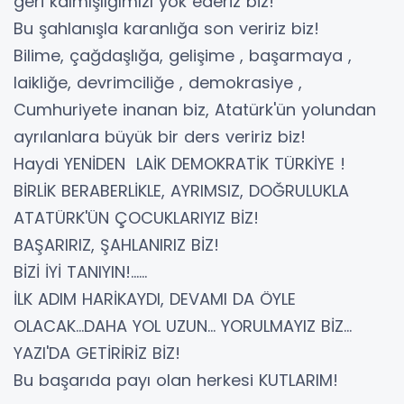
geri kalmışlığımızı yok ederiz biz!
Bu şahlanışla karanlığa son veririz biz!
Bilime, çağdaşlığa, gelişime , başarmaya ,
laikliğe, devrimciliğe , demokrasiye ,
Cumhuriyete inanan biz, Atatürk'ün yolundan
ayrılanlara büyük bir ders veririz biz!
Haydi YENİDEN LAİK DEMOKRATİK TÜRKİYE !
BİRLİK BERABERLİKLE, AYRIMSIZ, DOĞRULUKLA
ATATÜRK'ÜN ÇOCUKLARIYIZ BİZ!
BAŞARIRIZ, ŞAHLANIRIZ BİZ!
BİZİ İYİ TANIYIN!......
İLK ADIM HARİKAYDI, DEVAMI DA ÖYLE
OLACAK...DAHA YOL UZUN... YORULMAYIZ BİZ...
YAZI'DA GETİRİRİZ BİZ!
Bu başarıda payı olan herkesi KUTLARIM!