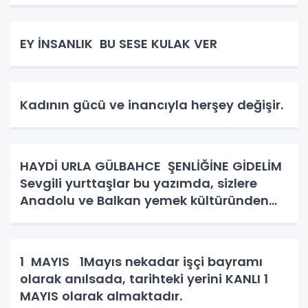
EY İNSANLIK BU SESE KULAK VER
Kadının gücü ve inancıyla herşey değişir.
HAYDİ URLA GÜLBAHCE ŞENLİĞİNE GİDELİM
Sevgili yurttaşlar bu yazımda, sizlere
Anadolu ve Balkan yemek kültüründen
bahsedeceğim. Kadın kutsaldır, kadın
bizim toplumun birleştirici gücüdür.
Hiçbirşeyi ziyan etmez hünerl
1 MAYIS 1Mayıs nekadar işçi bayramı
olarak anılsada, tarihteki yerini KANLI 1
MAYIS olarak almaktadır.