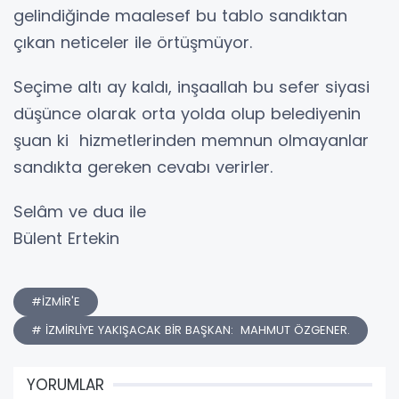
gelindiğinde maalesef bu tablo sandıktan
çıkan neticeler ile örtüşmüyor.
Seçime altı ay kaldı, inşaallah bu sefer siyasi
düşünce olarak orta yolda olup belediyenin
şuan ki hizmetlerinden memnun olmayanlar
sandıkta gereken cevabı verirler.
Selâm ve dua ile
Bülent Ertekin
#İZMİR'E
# İZMİRLİYE YAKIŞACAK BİR BAŞKAN: MAHMUT ÖZGENER.
YORUMLAR