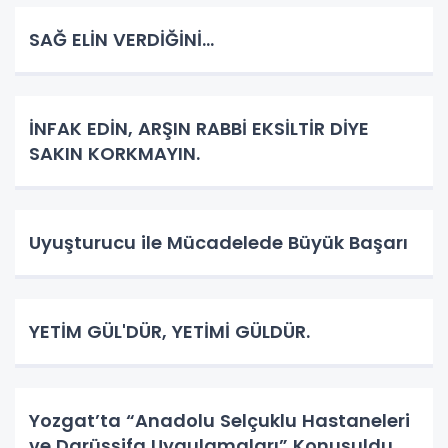
SAĞ ELİN VERDİĞİNİ...
İNFAK EDİN, ARŞIN RABBİ EKSİLTİR DİYE
SAKIN KORKMAYIN.
Uyuşturucu ile Mücadelede Büyük Başarı
YETİM GÜL'DÜR, YETİMİ GÜLDÜR.
Yozgat’ta “Anadolu Selçuklu Hastaneleri
ve Darüşşifa Uygulamaları” Konuşuldu