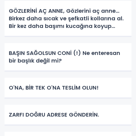
GÖZLERİNİ AÇ ANNE, Gözlerini aç anne...
Birkez daha sıcak ve şefkatli kollarına al.
Bir kez daha başımı kucağına koyup
deniz gözlerinin içinde kaybolayım.
Baktığımda ruhumun derinliklerinde
hissettiği sakinliği, huzuru, şe
BAŞIN SAĞOLSUN CONİ (!) Ne enteresan
bir başlık değil mi?
O'NA, BİR TEK O'NA TESLİM OLUN!
ZARFI DOĞRU ADRESE GÖNDERİN.