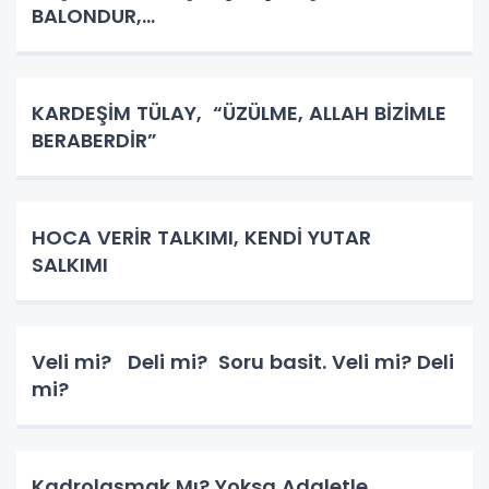
BALONDUR,...
KARDEŞİM TÜLAY, “ÜZÜLME, ALLAH BİZİMLE
BERABERDİR”
HOCA VERİR TALKIMI, KENDİ YUTAR
SALKIMI
Veli mi? Deli mi? Soru basit. Veli mi? Deli
mi?
Kadrolaşmak Mı? Yoksa Adaletle