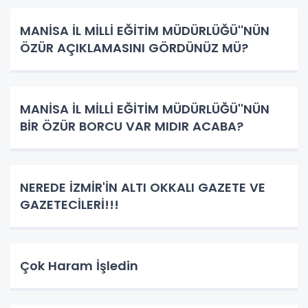
MANİSA İL MİLLİ EĞİTİM MÜDÜRLÜĞÜ''NÜN
ÖZÜR AÇIKLAMASINI GÖRDÜNÜZ MÜ?
MANİSA İL MİLLİ EĞİTİM MÜDÜRLÜĞÜ''NÜN
BİR ÖZÜR BORCU VAR MIDIR ACABA?
NEREDE İZMİR'İN ALTI OKKALI GAZETE VE
GAZETECİLERİ!!!
Çok Haram İşledin