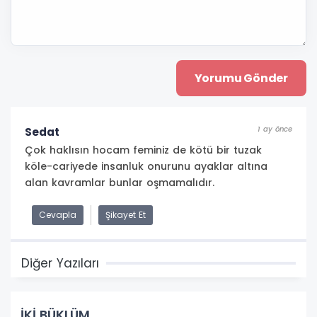
1 ay önce
Sedat
Çok haklısın hocam feminiz de kötü bir tuzak
köle-cariyede insanluk onurunu ayaklar altına
alan kavramlar bunlar oşmamalıdır.
Cevapla
Şikayet Et
Diğer Yazıları
İKİ BÜKLÜM