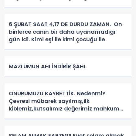
6 ŞUBAT SAAT 4,17 DE DURDU ZAMAN. On
binlerce canın bir daha uyanamadıgı
gün idi. Kimi eşi ile kimi çocuğu ile
MAZLUMUN AHI İNDİRİR ŞAHI.
ONURUMUZU KAYBETTİK. Nedenmi?
Çevresi mübarek sayılmış,ilk
kiblemiz,kutsalımız değerimiz mahkum
ve tutsak. Kardeşlerimiz aç,susuz ve
mahsun. Nereden bahsediyoruz?
SELAM,ALMAK FARZMI? Evet selam,almak