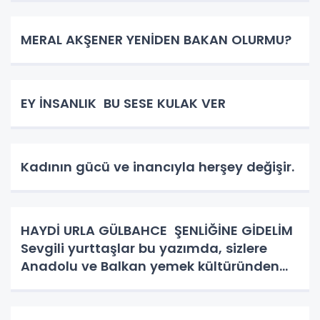
MERAL AKŞENER YENİDEN BAKAN OLURMU?
EY İNSANLIK BU SESE KULAK VER
Kadının gücü ve inancıyla herşey değişir.
HAYDİ URLA GÜLBAHCE ŞENLİĞİNE GİDELİM
Sevgili yurttaşlar bu yazımda, sizlere
Anadolu ve Balkan yemek kültüründen
bahsedeceğim. Kadın kutsaldır, kadın
bizim toplumun birleştirici gücüdür.
Hiçbirşeyi ziyan etmez hünerl