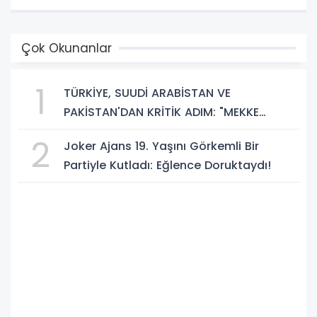
Çok Okunanlar
1
TÜRKİYE, SUUDİ ARABİSTAN VE
PAKİSTAN'DAN KRİTİK ADIM: "MEKKE
ORTAK SAVUNMA ANLAŞMASI" İMZALANDI!
2
Joker Ajans 19. Yaşını Görkemli Bir
Partiyle Kutladı: Eğlence Doruktaydı!