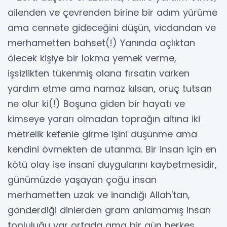
ailenden ve çevrenden birine bir adım yürüme
ama cennete gideceğini düşün, vicdandan ve
merhametten bahset(!) Yanında açlıktan
ölecek kişiye bir lokma yemek verme,
işsizlikten tükenmiş olana fırsatın varken
yardım etme ama namaz kılsan, oruç tutsan
ne olur ki(!) Boşuna giden bir hayatı ve
kimseye yararı olmadan toprağın altına iki
metrelik kefenle girme işini düşünme ama
kendini övmekten de utanma. Bir insan için en
kötü olay ise insani duygularını kaybetmesidir,
günümüzde yaşayan çoğu insan
merhametten uzak ve inandığı Allah'tan,
gönderdiği dinlerden gram anlamamış insan
topluluğu var ortada ama bir gün herkes