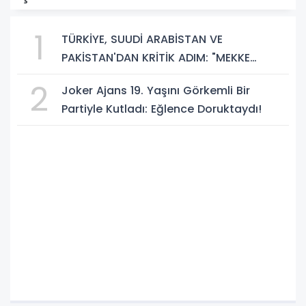
1
TÜRKİYE, SUUDİ ARABİSTAN VE
PAKİSTAN'DAN KRİTİK ADIM: "MEKKE
ORTAK SAVUNMA ANLAŞMASI" İMZALANDI!
2
Joker Ajans 19. Yaşını Görkemli Bir
Partiyle Kutladı: Eğlence Doruktaydı!