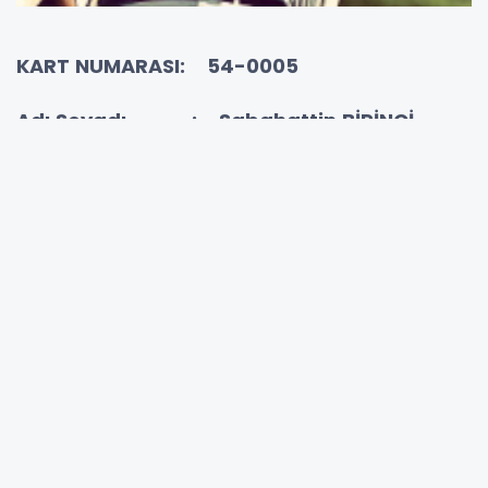
KART NUMARASI: 54-0005
Adı Soyadı : Sabahattin BİRİNCİ
Görevi :
Fısıltı Haberleri Genel
Yayın YÖNETMENİ
RESİM DOĞRULAMA
;