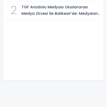
2
TGF Anadolu Medyası Uluslararası
Medya Zirvesi İle Balıkesir’de: Medyanın
Kalbi 3 Gün Boyunca Balıkesir'de Atacak