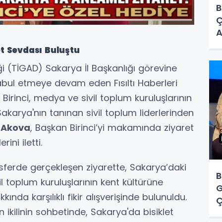
B
Ç
A
B
et Sevdası Buluştu
ği (TİGAD) Sakarya İl Başkanlığı görevine
kabul etmeye devam eden Fısıltı Haberleri
irinci, medya ve sivil toplum kuruluşlarının
 Sakarya'nın tanınan sivil toplum liderlerinden
 Akova
, Başkan Birinci’yi makamında ziyaret
ini iletti.
ferde gerçekleşen ziyarette, Sakarya’daki
B
vil toplum kuruluşlarının kent kültürüne
G
kında karşılıklı fikir alışverişinde bulunuldu.
Ç
n ikilinin sohbetinde, Sakarya'da bisiklet
Y