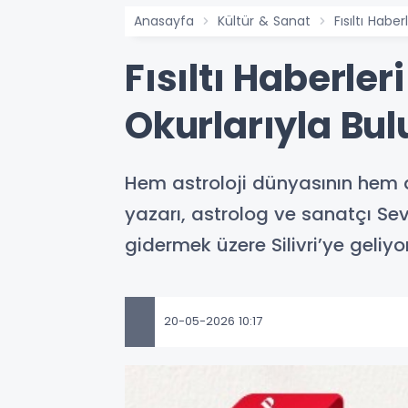
Anasayfa
Kültür & Sanat
Fısıltı Haber
Fısıltı Haberleri
Okurlarıyla Bul
Hem astroloji dünyasının hem de
yazarı, astrolog ve sanatçı Sev
gidermek üzere Silivri’ye geliyor
20-05-2026 10:17