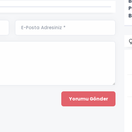
B
P
B
E-Posta Adresiniz *
Ç