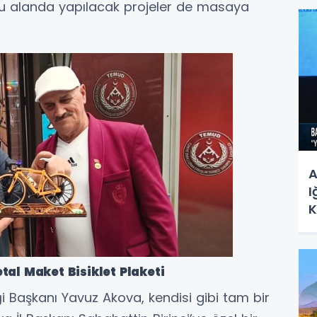
 bu alanda yapılacak projeler de masaya
A
I
K
S
M
al Maket Bisiklet Plaketi
 Başkanı Yavuz Akova, kendisi gibi tam bir