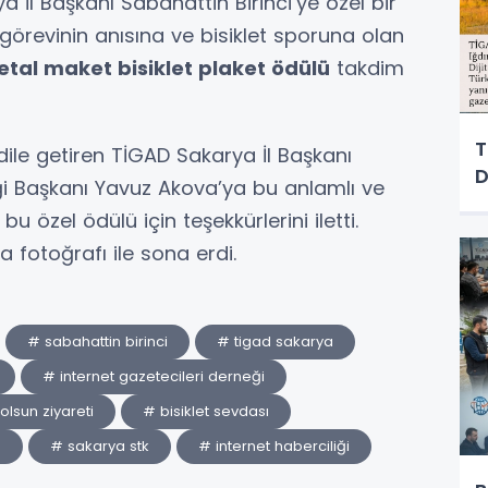
a İl Başkanı Sabahattin Birinci’ye özel bir
i görevinin anısına ve bisiklet sporuna olan
tal maket bisiklet plaket ödülü
takdim
T
le getiren TİGAD Sakarya İl Başkanı
D
ği Başkanı Yavuz Akova’ya bu anlamlı ve
 bu özel ödülü için teşekkürlerini iletti.
a fotoğrafı ile sona erdi.
# sabahattin birinci
# tigad sakarya
# internet gazetecileri derneği
 olsun ziyareti
# bisiklet sevdası
ü
# sakarya stk
# internet haberciliği