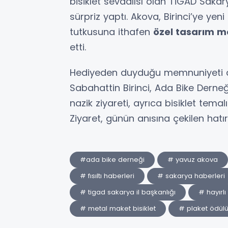
bisiklet sevdalısı olan TİGAD Sakary
sürpriz yaptı. Akova, Birinci’ye yen
tutkusuna ithafen
özel tasarım me
etti.
Hediyeden duyduğu memnuniyeti di
Sabahattin Birinci, Ada Bike Derne
nazik ziyareti, ayrıca bisiklet temalı
Ziyaret, günün anısına çekilen hatır
#ada bike derneği
# yavuz akova
# fısıltı haberleri
# sakarya haberleri
# tigad sakarya il başkanlığı
# hayırlı
# metal maket bisiklet
# plaket ödül