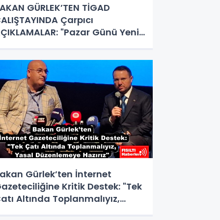
AKAN GÜRLEK’TEN TİGAD
ALIŞTAYINDA Çarpıcı
ÇIKLAMALAR: "Pazar Günü Yeni
ir Aydınlığa Uyanacağız"
akan Gürlek’ten İnternet
azeteciliğine Kritik Destek: "Tek
atı Altında Toplanmalıyız,
asal Düzenlemeye Hazırız"