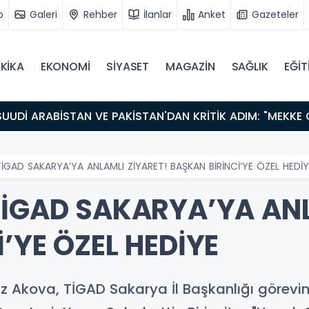
o
Galeri
Rehber
İlanlar
Anket
Gazeteler
KİKA
EKONOMİ
SİYASET
MAGAZİN
SAĞLIK
EĞİT
TİGAD SAKARYA’YA ANLAMLI ZİYARET! BAŞKAN BİRİNCİ’YE ÖZEL HEDİY
TİGAD SAKARYA’YA ANL
’YE ÖZEL HEDİYE
 Akova, TİGAD Sakarya İl Başkanlığı görevine