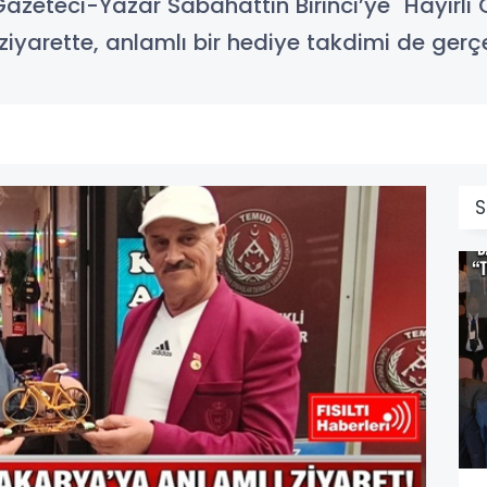
zeteci-Yazar Sabahattin Birinci’ye "Hayırlı O
ziyarette, anlamlı bir hediye takdimi de gerçe
S