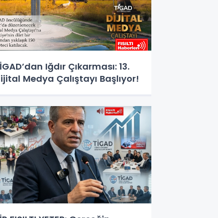
İGAD’dan Iğdır Çıkarması: 13.
ijital Medya Çalıştayı Başlıyor!