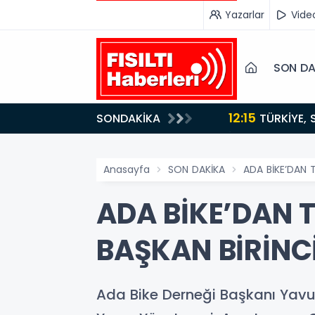
Yazarlar
Vide
SON DA
12:15
SONDAKİKA
ydı!
TÜRKİYE, SUUDİ ARABİSTAN VE PAKİSTAN'DAN KRİTİK ADIM: "MEKKE ORTAK SAVUNMA ANLAŞMASI"
İMZALANDI!
Anasayfa
SON DAKİKA
ADA BİKE’DAN 
ADA BİKE’DAN 
BAŞKAN BİRİNCİ
Ada Bike Derneği Başkanı Yavuz