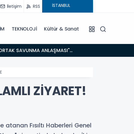
İletişim
RSS
İM
TEKNOLOJİ
Kültür & Sanat
14:21
BAKAN GÜRLEK’TEN TİGAD ÇALIŞTAYINDA Çarpıcı AÇIKLAMALAR: "Pazar Günü Yeni Bir Aydınlığa
Uyanacağız
E
AMLI ZİYARET!
 atanan Fısıltı Haberleri Genel