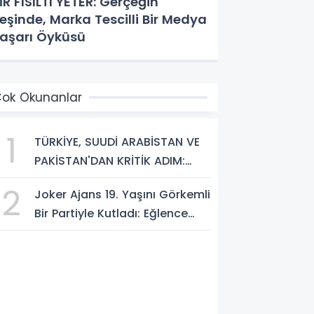
İR FISILTI YETER: Gerçeğin
eşinde, Marka Tescilli Bir Medya
aşarı Öyküsü
ok Okunanlar
1
TÜRKİYE, SUUDİ ARABİSTAN VE
PAKİSTAN'DAN KRİTİK ADIM:
"MEKKE ORTAK SAVUNMA
2
Joker Ajans 19. Yaşını Görkemli
ANLAŞMASI" İMZALANDI!
Bir Partiyle Kutladı: Eğlence
Doruktaydı!