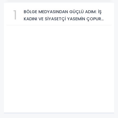
1
BÖLGE MEDYASINDAN GÜÇLÜ ADIM: İŞ
KADINI VE SİYASETÇİ YASEMİN ÇOPUR
TAŞ, TÜMORSİAD KADIN KOLLARINDA!