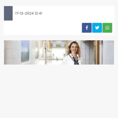
17-12-2024 12:41
Makyaj materyallerinin kirpik hattı ve
meibomian bezlerinde birikmesi kronik
inflamasyon ve göz kuruluğuna sebep olabilir.
Bu yüzden her gün makyaj yapmaktansa, bu
malzemelerin sadece özel günlerde