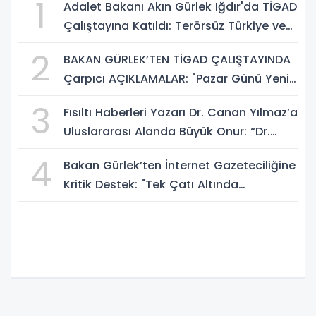
1
Adalet Bakanı Akın Gürlek Iğdır'da TİGAD
Çalıştayına Katıldı: Terörsüz Türkiye ve
Sosyal Medya Düzenlemesi Mesajı
2
BAKAN GÜRLEK’TEN TİGAD ÇALIŞTAYINDA
Çarpıcı AÇIKLAMALAR: "Pazar Günü Yeni
Bir Aydınlığa Uyanacağız"
3
Fısıltı Haberleri Yazarı Dr. Canan Yılmaz’a
Uluslararası Alanda Büyük Onur: “Dr.
A.P.J. Abdul Kalam İlham Ödülü 2026”
4
Bakan Gürlek’ten İnternet Gazeteciliğine
Kritik Destek: "Tek Çatı Altında
Toplanmalıyız, Yasal Düzenlemeye
Hazırız"