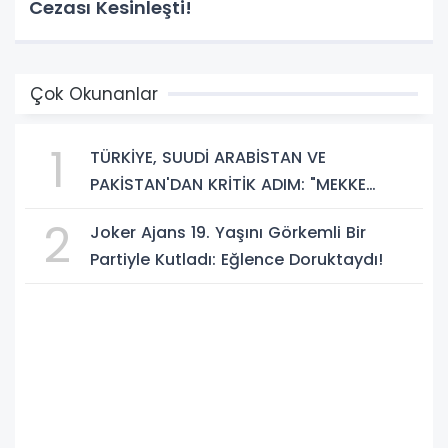
Cezası Kesinleşti!
Çok Okunanlar
1
TÜRKİYE, SUUDİ ARABİSTAN VE
PAKİSTAN'DAN KRİTİK ADIM: "MEKKE
ORTAK SAVUNMA ANLAŞMASI" İMZALANDI!
2
Joker Ajans 19. Yaşını Görkemli Bir
Partiyle Kutladı: Eğlence Doruktaydı!