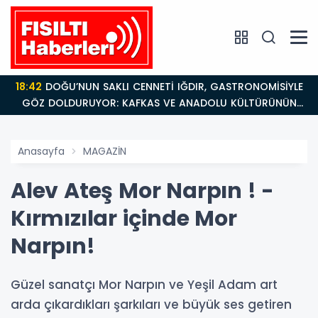
18:42
DOĞU’NUN SAKLI CENNETİ IĞDIR, GASTRONOMİSİYLE
GÖZ DOLDURUYOR: KAFKAS VE ANADOLU KÜLTÜRÜNÜN
BULUŞMA NOKTASI
Anasayfa
MAGAZİN
Alev Ateş Mor Narpın ! -
Kırmızılar içinde Mor
Narpın!
Güzel sanatçı Mor Narpın ve Yeşil Adam art
arda çıkardıkları şarkıları ve büyük ses getiren