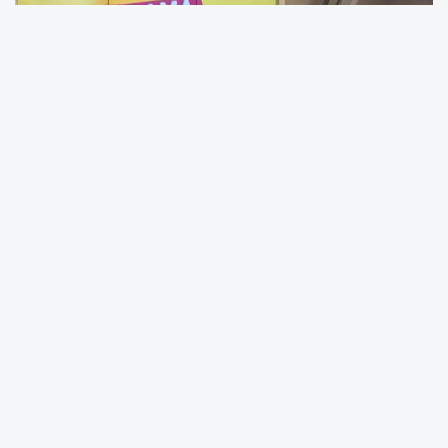
Türk Halk Müziğinden Popa Başarılı Geçiş
Son dönemde Türk Halk Müziği'nden pop
müziğe başarılı bir geçiş yaparak adından
sıkça söz ettiren Anıl Alan, "Ciran," "Aşka