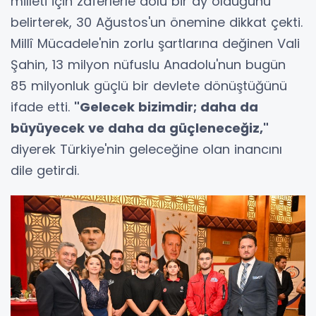
milleti için zaferlerle dolu bir ay olduğunu
belirterek, 30 Ağustos'un önemine dikkat çekti.
Millî Mücadele'nin zorlu şartlarına değinen Vali
Şahin, 13 milyon nüfuslu Anadolu'nun bugün
85 milyonluk güçlü bir devlete dönüştüğünü
ifade etti.
"Gelecek bizimdir; daha da
büyüyecek ve daha da güçleneceğiz,"
diyerek Türkiye'nin geleceğine olan inancını
dile getirdi.