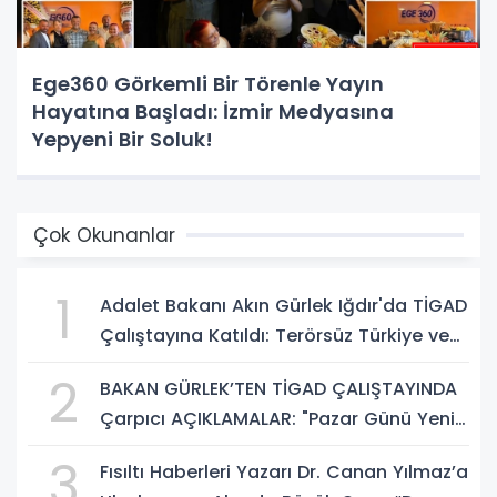
Ege360 Görkemli Bir Törenle Yayın
Hayatına Başladı: İzmir Medyasına
Yepyeni Bir Soluk!
Çok Okunanlar
1
Adalet Bakanı Akın Gürlek Iğdır'da TİGAD
Çalıştayına Katıldı: Terörsüz Türkiye ve
Sosyal Medya Düzenlemesi Mesajı
2
BAKAN GÜRLEK’TEN TİGAD ÇALIŞTAYINDA
Çarpıcı AÇIKLAMALAR: "Pazar Günü Yeni
Bir Aydınlığa Uyanacağız"
3
Fısıltı Haberleri Yazarı Dr. Canan Yılmaz’a