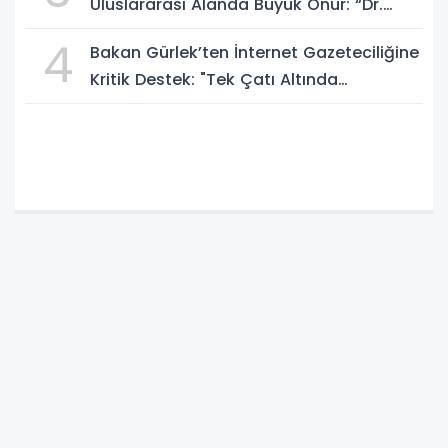
Uluslararası Alanda Büyük Onur: “Dr.
A.P.J. Abdul Kalam İlham Ödülü 2026”
4
Bakan Gürlek’ten İnternet Gazeteciliğine
Kritik Destek: "Tek Çatı Altında
Toplanmalıyız, Yasal Düzenlemeye
Hazırız"