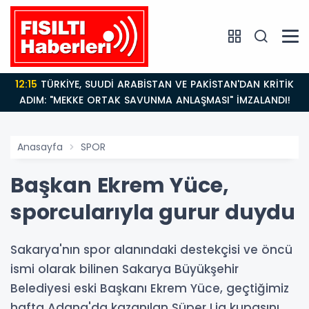
12:15
TÜRKİYE, SUUDİ ARABİSTAN VE PAKİSTAN'DAN KRİTİK
ADIM: "MEKKE ORTAK SAVUNMA ANLAŞMASI" İMZALANDI!
Anasayfa
SPOR
Başkan Ekrem Yüce,
sporcularıyla gurur duydu
Sakarya'nın spor alanındaki destekçisi ve öncü
ismi olarak bilinen Sakarya Büyükşehir
Belediyesi eski Başkanı Ekrem Yüce, geçtiğimiz
hafta Adana'da kazanılan Süper Lig kupasını