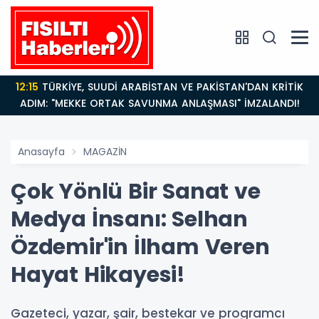
14:21
BAKAN GÜRLEK’TEN TİGAD ÇALIŞTAYINDA Çarpıcı
AÇIKLAMALAR: "Pazar Günü Yeni Bir Aydınlığa
Uyanacağız"
Anasayfa
MAGAZİN
Çok Yönlü Bir Sanat ve
Medya İnsanı: Selhan
Özdemir'in İlham Veren
Hayat Hikayesi!
Gazeteci, yazar, şair, bestekar ve programcı