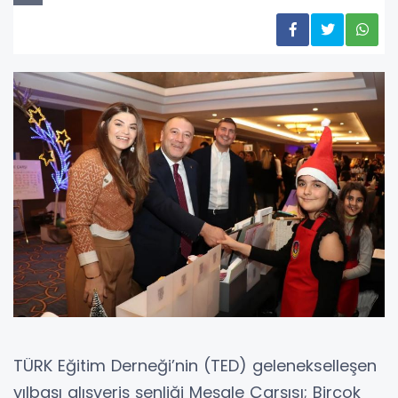
TÜRK Eğitim Derneği’nin (TED) gelenekselleşen
yılbaşı alışveriş şenliği Meşale Çarşısı; Birçok