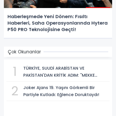
Haberleşmede Yeni Dönem: Fısıltı
Haberleri, Saha Operasyonlarında Hytera
P50 PRO Teknolojisine Geçti!
Çok Okunanlar
1
TÜRKİYE, SUUDİ ARABİSTAN VE
PAKİSTAN'DAN KRİTİK ADIM: "MEKKE
ORTAK SAVUNMA ANLAŞMASI" İMZALANDI!
2
Joker Ajans 19. Yaşını Görkemli Bir
Partiyle Kutladı: Eğlence Doruktaydı!