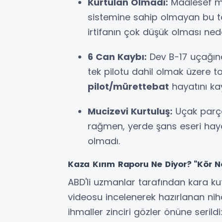
Kurtulan Olmadı:
Maalesef mo
sistemine sahip olmayan bu ta
irtifanın çok düşük olması ned
6 Can Kaybı:
Dev B-17 uçağın
tek pilotu dahil olmak üzere 
pilot/mürettebat
hayatını kay
Mucizevi Kurtuluş:
Uçak parça
rağmen, yerde şans eseri haya
olmadı.
Kaza Kırım Raporu Ne Diyor? "Kör N
ABD'li uzmanlar tarafından kara kutu 
videosu incelenerek hazırlanan nih
ihmaller zinciri gözler önüne serildi