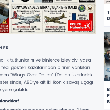
T
D
RLER
ılık tutkunlarını ve binlerce izleyiciyi yasa
 feci gösteri kazalarından birinin yankıları
nen "Wings Over Dallas" (Dallas Üzerindeki
sterisinde, ABD’ye ait iki ikonik savaş uçağı
B
 yere çakıldı.
P
landılar!
B
 sahasında meydana gelen olayda, "Uçan