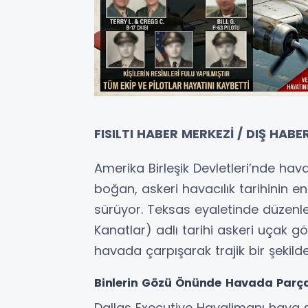
FISILTI HABER MERKEZİ / DIŞ HABE
Amerika Birleşik Devletleri’nde havac
boğan, askeri havacılık tarihinin en
sürüyor. Teksas eyaletinde düzenle
Kanatlar) adlı tarihi askeri uçak gö
havada çarpışarak trajik bir şekilde
Binlerin Gözü Önünde Havada Parça
Dallas Executive Havalimanı hava