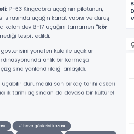
B
li:
P-63 Kingcobra uçağının pilotunun,
D
ı sırasında uçağın kanat yapısı ve duruş
V
Ç
ında kalan dev B-17 uçağını tamamen
"kör
ediği tespit edildi.
Ç
österisini yöneten kule ile uçaklar
ordinasyonunda anlık bir karmaşa
çizgisine yönlendirildiği anlaşıldı.
uçabilir durumdaki son birkaç tarihi askeri
ılık tarihi açısından da devasa bir kültürel
ası
# hava gösterisi kazası