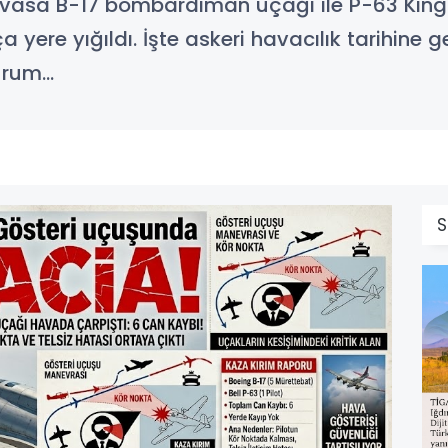
vasa B-17 bombardıman uçağı ile P-63 King
yere yığıldı. İşte askeri havacılık tarihine 
durum…
S