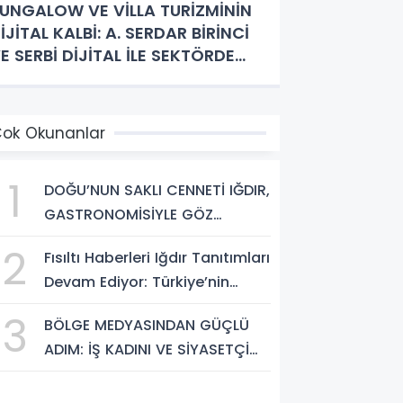
UNGALOW VE VİLLA TURİZMİNİN
İJİTAL KALBİ: A. SERDAR BİRİNCİ
E SERBİ DİJİTAL İLE SEKTÖRDE
IĞIR AÇAN TANITIMLAR!
ok Okunanlar
1
DOĞU’NUN SAKLI CENNETİ IĞDIR,
GASTRONOMİSİYLE GÖZ
DOLDURUYOR: KAFKAS VE
2
Fısıltı Haberleri Iğdır Tanıtımları
ANADOLU KÜLTÜRÜNÜN
Devam Ediyor: Türkiye’nin
BULUŞMA NOKTASI
Doğu Kapısı Iğdır’ın Saklı
3
BÖLGE MEDYASINDAN GÜÇLÜ
Cennetleri Keşfedilmeyi
ADIM: İŞ KADINI VE SİYASETÇİ
Bekliyor
YASEMİN ÇOPUR TAŞ,
TÜMORSİAD KADIN KOLLARINDA!