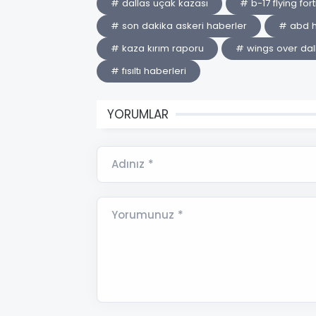
# dallas uçak kazası
# b-17 flying for
# son dakika askeri haberler
# abd h
# kaza kırım raporu
# wings over dal
# fısıltı haberleri
YORUMLAR
Adınız *
Yorumunuz *