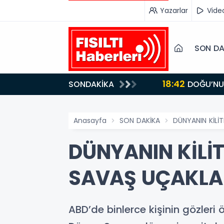
Yazarlar
Vide
SON DA
18:42
SONDAKİKA
DOĞU’NUN SAKLI CENNETİ IĞDIR, GASTRONOMİSİYLE GÖZ DOLDURUYOR: KAFKAS VE ANADOLU
KÜLTÜRÜNÜN B
Anasayfa
SON DAKİKA
DÜNYANIN KİLİ
DÜNYANIN KİLİT
SAVAŞ UÇAKLAR
ABD’de binlerce kişinin gözleri