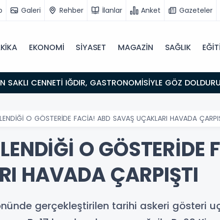
o
Galeri
Rehber
İlanlar
Anket
Gazeteler
KİKA
EKONOMİ
SİYASET
MAGAZİN
SAĞLIK
EĞİT
ULUŞMA NOKTASI
TLENDİĞİ O GÖSTERİDE FACİA! ABD SAVAŞ UÇAKLARI HAVADA ÇARPI
LENDİĞİ O GÖSTERİDE 
I HAVADA ÇARPIŞTI
 önünde gerçekleştirilen tarihi askeri gösteri