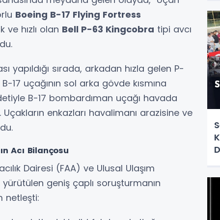
orlu
Boeing B-17 Flying Fortress
 ve hızlı olan
Bell P-63 Kingcobra
tipi avcı
du.
 yapıldığı sırada, arkadan hızla gelen P-
v B-17 uçağının sol arka gövde kısmına
ddetiyle B-17 bombardıman uçağı havada
 Uçakların enkazları havalimanı arazisine ve
S
du.
K
D
ın Acı Bilançosu
U
ılık Dairesi (FAA) ve Ulusal Ulaşım
 yürütülen geniş çaplı soruşturmanın
netleşti: