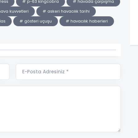
tress
# p-63 kingcobra
# havada çarpışma
ava kuvvetleri
# askeri havacılık tarihi
las
# gösteri uçuşu
# havacılık haberleri
E-Posta Adresiniz *