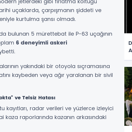
dern jetlerdeki gibi fırlatma koltuğu
rihi uçaklarda, çarpışmanın şiddeti ve
eniyle kurtulma şansı olmadı.
da bulunan 5 mürettebat ile P-63 uçağının
toplam
6 deneyimli askeri
D
betti.
larının yakındaki bir otoyola sıçramasına
tını kaybeden veya ağır yaralanan bir sivil
okta" ve Telsiz Hatası
kayıtları, radar verileri ve yüzlerce izleyici
ai kaza raporlarında kazanın arkasındaki
: