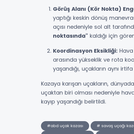
Görüş Alanı (Kör Nokta) Enge
yaptığı keskin dönüş manevras
açısı nedeniyle sol alt taraf
noktasında"
kaldığı için görem
Koordinasyon Eksikliği:
Hava g
arasında yükseklik ve rota ko
yaşandığı, uçakların aynı irtifa 
Kazaya karışan uçakların, dünyada 
uçaktan biri olması nedeniyle havac
kayıp yaşandığı belirtildi.
#abd uçak kazası
# savaş uçağı kaz