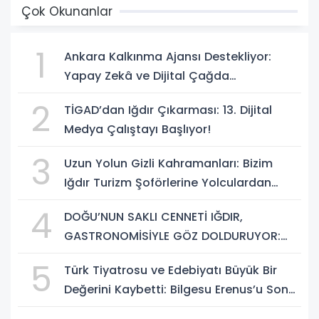
Çok Okunanlar
1
Ankara Kalkınma Ajansı Destekliyor:
Yapay Zekâ ve Dijital Çağda
Dezenformasyonla Mücadele Kapasite
2
TİGAD’dan Iğdır Çıkarması: 13. Dijital
Geliştirme Eğitimi Başlıyor!
Medya Çalıştayı Başlıyor!
3
Uzun Yolun Gizli Kahramanları: Bizim
Iğdır Turizm Şoförlerine Yolculardan
Büyük Teşekkür!
4
DOĞU’NUN SAKLI CENNETİ IĞDIR,
GASTRONOMİSİYLE GÖZ DOLDURUYOR:
KAFKAS VE ANADOLU KÜLTÜRÜNÜN
5
Türk Tiyatrosu ve Edebiyatı Büyük Bir
BULUŞMA NOKTASI
Değerini Kaybetti: Bilgesu Erenus’u Son
Yolculuğuna Uğurluyoruz