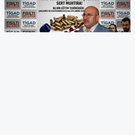
"EĞİTİM YUVALARI CEPHE HATTI DEĞİLDİR!"
Genel Başkan Okan Gençgel, Şanlıurfa
Siverek’te 16 kişinin yaralanmasıyla başlayan
ve Kahramanmaraş’ta 4 can kaybıyla
sonuçlanan vahşeti
"Eğitim Soykırımı"
olarak