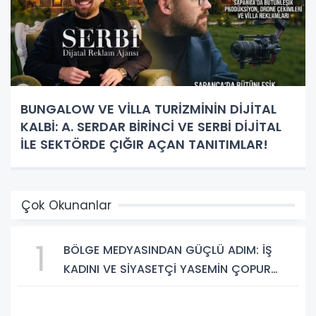
BUNGALOW VE VİLLA TURİZMİNİN DİJİTAL
KALBİ: A. SERDAR BİRİNCİ VE SERBİ DİJİTAL
İLE SEKTÖRDE ÇIĞIR AÇAN TANITIMLAR!
Çok Okunanlar
1
BÖLGE MEDYASINDAN GÜÇLÜ ADIM: İŞ
KADINI VE SİYASETÇİ YASEMİN ÇOPUR
TAŞ, TÜMORSİAD KADIN KOLLARINDA!