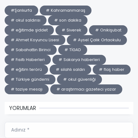
#Şanlıurfa
# Kahramanmaraş
# okul saldırısı
# son dakika
# eğitimde şiddet
# Siverek
# Onikişubat
# Ahmet Koyuncu Lisesi
# Aysel Çalık Ortaokulu
# Sabahattin Birinci
# TİGAD
# Fısıltı Haberleri
# Sakarya haberleri
# eğitim terörü
# silahlı saldırı
# flaş haber
# Türkiye gündemi
# okul güvenliği
# taziye mesajı
# araştırmacı gazeteci yazar
YORUMLAR
Adınız *