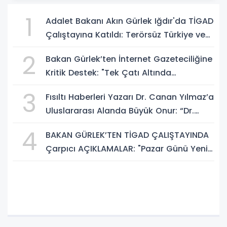
1
Adalet Bakanı Akın Gürlek Iğdır'da TİGAD
Çalıştayına Katıldı: Terörsüz Türkiye ve
Sosyal Medya Düzenlemesi Mesajı
2
Bakan Gürlek’ten İnternet Gazeteciliğine
Kritik Destek: "Tek Çatı Altında
Toplanmalıyız, Yasal Düzenlemeye
3
Fısıltı Haberleri Yazarı Dr. Canan Yılmaz’a
Hazırız"
Uluslararası Alanda Büyük Onur: “Dr.
A.P.J. Abdul Kalam İlham Ödülü 2026”
4
BAKAN GÜRLEK’TEN TİGAD ÇALIŞTAYINDA
Çarpıcı AÇIKLAMALAR: "Pazar Günü Yeni
Bir Aydınlığa Uyanacağız"