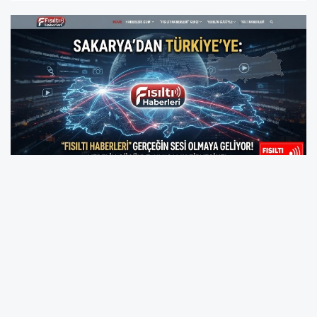
VİZYONUMUZ: HABERCİLİKTE YENİ BİR SOLUK
Fısıltı Haberleri olarak vizyonumuz; dijital çağın
getirdiği hız ile gazeteciliğin temel ilkeleri olan
objektifliği birleştirmektir. Yerel bir haber
mecrası olmanın verdiği avantajı, ulusal çapta