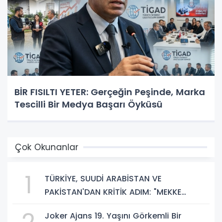
BİR FISILTI YETER: Gerçeğin Peşinde, Marka
Tescilli Bir Medya Başarı Öyküsü
Çok Okunanlar
1
TÜRKİYE, SUUDİ ARABİSTAN VE
PAKİSTAN'DAN KRİTİK ADIM: "MEKKE
ORTAK SAVUNMA ANLAŞMASI" İMZALANDI!
Joker Ajans 19. Yaşını Görkemli Bir