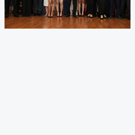
ANKARA –
Başkent Üniversitesi, sanata ve
tasarıma yön veren muhteşem bir etkinliğe ev
sahipliği yaptı. Tekstil ve Moda Tasarımı
Bölümü son sınıf öğrencilerinin yıl boyunca
büyük bir emek ve titizlikle hazırladığı özgün
koleksiyonlar, düzenlenen görkemli bir
mezuniyet defilesiyle görücüye çıktı.
Podyumda Joker Ajans Rüzgarı ve Yaratıcı
Dokunuşlar
Genç tasarımcıların hayal güçlerini ilmek ilmek