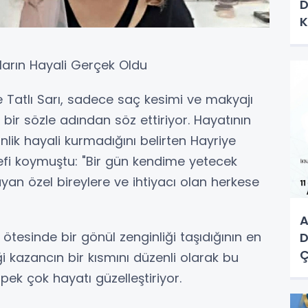
D
K
K
lların Hayali Gerçek Oldu
 Tatlı Sarı, sadece saç kesimi ve makyajı
i bir sözle adından söz ettiriyor. Hayatının
nlik hayali kurmadığını belirten Hayriye
fi koymuştu: "Bir gün kendime yetecek
n özel bireylere ve ihtiyacı olan herkese
A
ötesinde bir gönül zenginliği taşıdığının en
D
Ç
iği kazancın bir kısmını düzenli olarak bu
M
pek çok hayatı güzelleştiriyor.
E