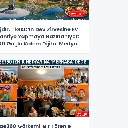
ğdır, TİGAD’ın Dev Zirvesine Ev
ahriye Yapmaya Hazırlanıyor:
40 Güçlü Kalem Dijital Medya
alıştayı İçin Doğu'nun
apısında!
ge360 Görkemli Bir Törenle