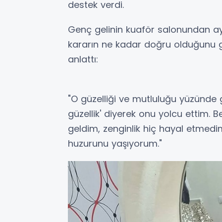
destek verdi.
​Genç gelinin kuaför salonundan ayr
kararın ne kadar doğru olduğunu gö
anlattı:
​"O güzelliği ve mutluluğu yüzünde
güzellik' diyerek onu yolcu ettim.
geldim, zenginlik hiç hayal etmed
huzurunu yaşıyorum."