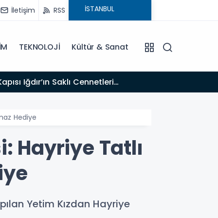
İletişim
RSS
İM
TEKNOLOJİ
Kültür & Sanat
17:47
Türk T
lmaz Hediye
: Hayriye Tatlı
iye
pılan Yetim Kızdan Hayriye