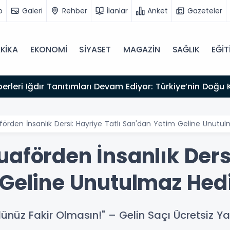
o
Galeri
Rehber
İlanlar
Anket
Gazeteler
KİKA
EKONOMİ
SİYASET
MAGAZİN
SAĞLIK
EĞİT
kliyor
örden İnsanlık Dersi: Hayriye Tatlı Sarı'dan Yetim Geline Unutu
aförden İnsanlık Dersi
 Geline Unutulmaz Hed
üz Fakir Olmasın!" – Gelin Saçı Ücretsiz Ya