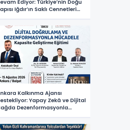
evam Ediyor: Türkiye’nin Doğu
apısı Iğdır’ın Saklı Cennetleri
eşfedilmeyi Bekliyor
nkara Kalkınma Ajansı
estekliyor: Yapay Zekâ ve Dijital
ağda Dezenformasyonla
ücadele Kapasite Geliştirme
ğitimi Başlıyor!