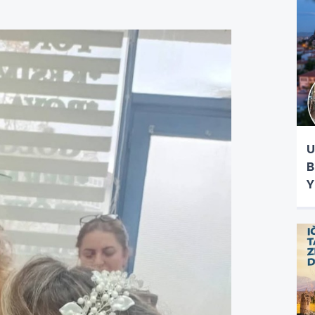
U
B
Y