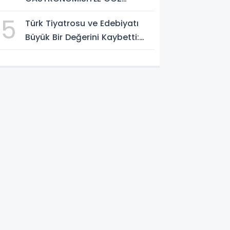
DOLDURUYOR: KAFKAS VE
5
Türk Tiyatrosu ve Edebiyatı
ANADOLU KÜLTÜRÜNÜN
Büyük Bir Değerini Kaybetti:
BULUŞMA NOKTASI
Bilgesu Erenus’u Son
Yolculuğuna Uğurluyoruz