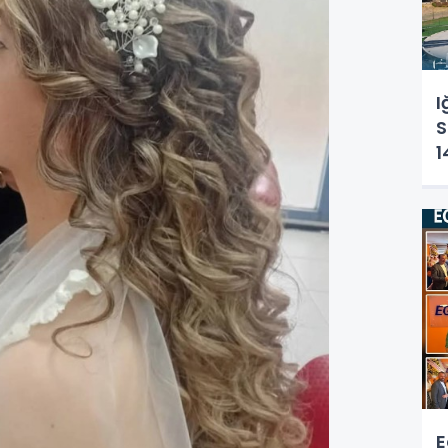
I
S
1
Ç
K
E