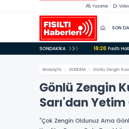
Yazarlar
Vide
SON DA
18:26
SONDAKİKA
Fısıltı Haberleri Iğdır Tanıtımları Devam Ediyor: Türkiye’nin Doğu Kapısı Iğdır’ın Saklı Cennetleri
Keşfedilmeyi Be
Anasayfa
GÜNDEM
Gönlü Zengin Kuaf
Gönlü Zengin Ku
Sarı'dan Yetim
"Çok Zengin Oldunuz Ama Gönlün