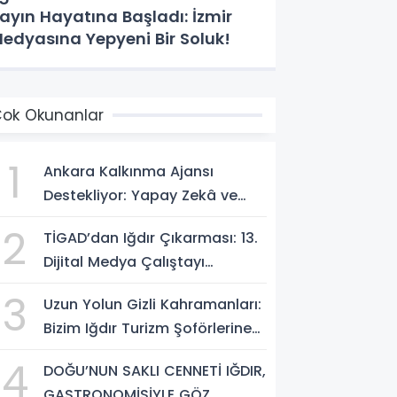
ayın Hayatına Başladı: İzmir
edyasına Yepyeni Bir Soluk!
ok Okunanlar
1
Ankara Kalkınma Ajansı
Destekliyor: Yapay Zekâ ve
Dijital Çağda
2
TİGAD’dan Iğdır Çıkarması: 13.
Dezenformasyonla Mücadele
Dijital Medya Çalıştayı
Kapasite Geliştirme Eğitimi
Başlıyor!
Başlıyor!
3
Uzun Yolun Gizli Kahramanları:
Bizim Iğdır Turizm Şoförlerine
Yolculardan Büyük Teşekkür!
4
DOĞU’NUN SAKLI CENNETİ IĞDIR,
GASTRONOMİSİYLE GÖZ