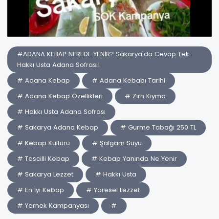
#ADANA KEBAP NEREDE YENİR? Sakarya'da Cevap Tek:
Hakkı Usta Adana Sofrası!
# Adana Kebap
# Adana Kebabı Tarihi
# Adana Kebap Özellikleri
# Zırh Kıyma
# Hakkı Usta Adana Sofrası
# Sakarya Adana Kebap
# Gurme Tabağı 250 TL
# Kebap Kültürü
# Şalgam Suyu
# Tescilli Kebap
# Kebap Yanında Ne Yenir
# Sakarya Lezzet
# Hakkı Usta
# En İyi Kebap
# Yöresel Lezzet
# Yemek Kampanyası
#