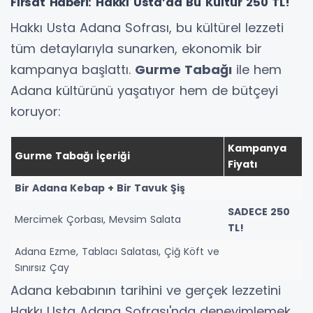
Fırsat Haberi: Hakkı Usta’da Bu Kültür 250 TL!
Hakkı Usta Adana Sofrası, bu kültürel lezzeti
tüm detaylarıyla sunarken, ekonomik bir
kampanya başlattı.
Gurme Tabağı
ile hem
Adana kültürünü yaşatıyor hem de bütçeyi
koruyor:
Kampanya
Gurme Tabağı İçeriği
Fiyatı
Bir Adana Kebap + Bir Tavuk Şiş
SADECE 250
Mercimek Çorbası, Mevsim Salata
TL!
Adana Ezme, Tablacı Salatası, Çiğ Köft ve
Sınırsız Çay
Adana kebabının tarihini ve gerçek lezzetini
Hakkı Usta Adana Sofrası'nda deneyimlemek