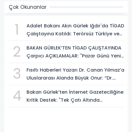
Çok Okunanlar
1
Adalet Bakanı Akın Gürlek Iğdır'da TİGAD
Çalıştayına Katıldı: Terörsüz Türkiye ve
Sosyal Medya Düzenlemesi Mesajı
2
BAKAN GÜRLEK’TEN TİGAD ÇALIŞTAYINDA
Çarpıcı AÇIKLAMALAR: "Pazar Günü Yeni
Bir Aydınlığa Uyanacağız"
3
Fısıltı Haberleri Yazarı Dr. Canan Yılmaz’a
Uluslararası Alanda Büyük Onur: “Dr.
A.P.J. Abdul Kalam İlham Ödülü 2026”
4
Bakan Gürlek’ten İnternet Gazeteciliğine
Kritik Destek: "Tek Çatı Altında
Toplanmalıyız, Yasal Düzenlemeye
Hazırız"