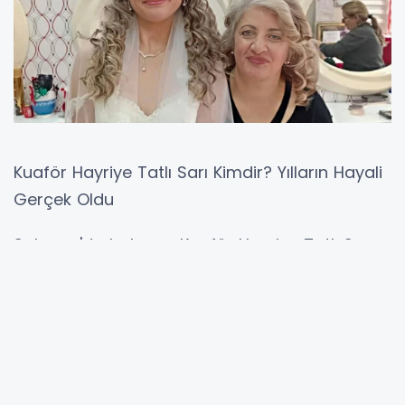
Kuaför Hayriye Tatlı Sarı Kimdir? Yılların Hayali
Gerçek Oldu
​Sakarya'da bulunan Kuaför Hayriye Tatlı Sarı,
sadece saç kesimi ve makyajı ile değil, yıllar
önce kendine verdiği bir sözle adından söz
ettiriyor. Hayatının zorluklarla geçtiğini ve
büyük zenginlik hayali kurmadığını belirten
Hayriye Hanım, her zaman kendine şu hedefi