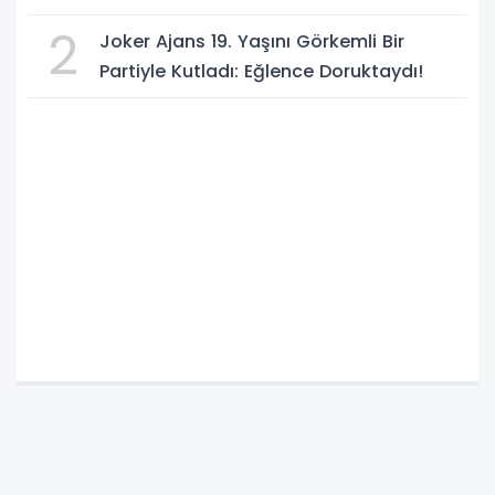
ORTAK SAVUNMA ANLAŞMASI" İMZALANDI!
2
Joker Ajans 19. Yaşını Görkemli Bir
Partiyle Kutladı: Eğlence Doruktaydı!