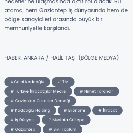
hedeflerine ulaşmasında aktif rol alacak. Bu
atama, hem Gaziantep iş dünyasında hem de
bölge sanayicileri arasında büyük bir
memnuniyetle karşılandı.
HABER; ANKARA / HALİL TAŞ (BÖLGE MEDYA)
#Celal Kadooğlu
# TİM
# Türkiye İhracatçılar Meclisi
# Nimet Tarandır
# Gaziantep Cizreliler Derneği
# Kadooğlu Holding
# Ekonomi
# İhracat
# İş Dünyası
# Mustafa Gültepe
# Gaziantep
# Sivil Toplum