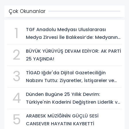
Çok Okunanlar
1
TGF Anadolu Medyası Uluslararası
Medya Zirvesi İle Balıkesir’de: Medyanın
Kalbi 3 Gün Boyunca Balıkesir'de Atacak
2
BÜYÜK YÜRÜYÜŞ DEVAM EDİYOR: AK PARTİ
25 YAŞINDA!
3
TİGAD Iğdır'da Dijital Gazeteciliğin
Nabzını Tuttu: Ziyaretler, İstişareler ve
Güçlü Vizyon
4
Dünden Bugüne 25 Yıllık Devrim:
Türkiye'nin Kaderini Değiştiren Liderlik ve
AK Parti Çağı
5
ARABESK MÜZİĞİNİN GÜÇLÜ SESİ
CANSEVER HAYATINI KAYBETTİ