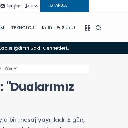
İletişim
RSS
İM
TEKNOLOJİ
Kültür & Sanat
17:47
Türk T
li Olsun"
: "Dualarımız
la bir mesaj yayınladı. Ergün,