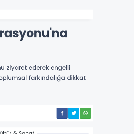
derasyonu'na
nu ziyaret ederek engelli
 toplumsal farkındalığa dikkat
ültür & Sanat