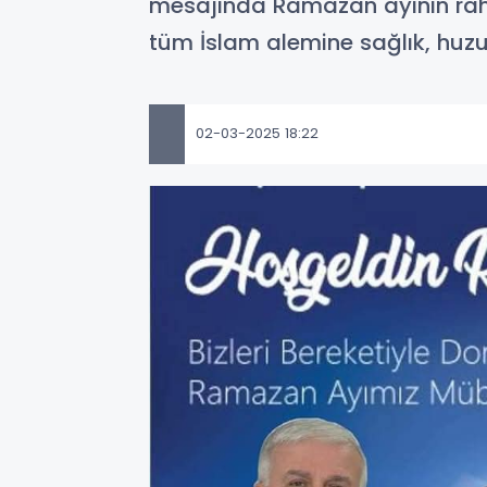
mesajında Ramazan ayının rah
tüm İslam alemine sağlık, huzur
02-03-2025 18:22