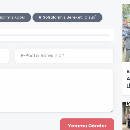
larımız Kabul
# Sofralarımız Bereketli Olsun"
E-Posta Adresiniz *
B
A
L
R