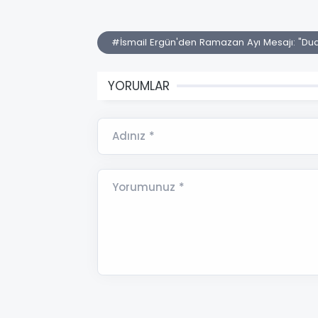
#İsmail Ergün'den Ramazan Ayı Mesajı: "Dua
YORUMLAR
Adınız *
Yorumunuz *