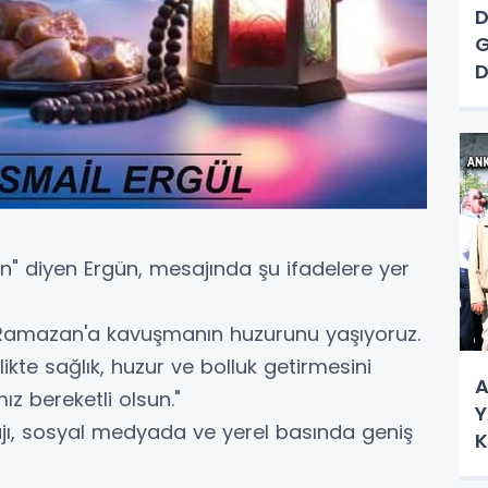
D
G
D
A
N
n" diyen Ergün, mesajında şu ifadelere yer
 Ramazan'a kavuşmanın huzurunu yaşıyoruz.
likte sağlık, huzur ve bolluk getirmesini
A
ız bereketli olsun."
Y
jı, sosyal medyada ve yerel basında geniş
K
Ç