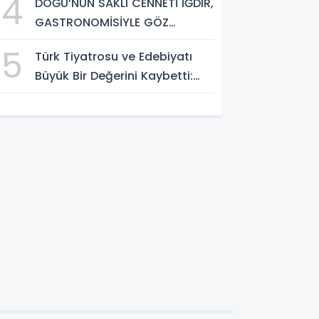
4
DOĞU’NUN SAKLI CENNETİ IĞDIR,
GASTRONOMİSİYLE GÖZ
DOLDURUYOR: KAFKAS VE
5
Türk Tiyatrosu ve Edebiyatı
ANADOLU KÜLTÜRÜNÜN
Büyük Bir Değerini Kaybetti:
BULUŞMA NOKTASI
Bilgesu Erenus’u Son
Yolculuğuna Uğurluyoruz