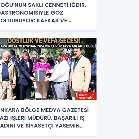
OĞU’NUN SAKLI CENNETİ IĞDIR,
ASTRONOMİSİYLE GÖZ
OLDURUYOR: KAFKAS VE
NADOLU KÜLTÜRÜNÜN BULUŞMA
OKTASI
NKARA BÖLGE MEDYA GAZETESİ
AZI İŞLERİ MÜDÜRÜ, BAŞARILI İŞ
ADINI VE SİYASETÇİ YASEMİN
OPUR TAŞ’A ANLAMLI PLAKET!