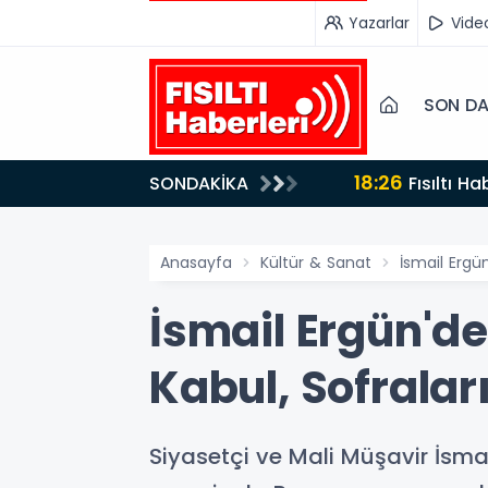
Yazarlar
Vide
SON DA
18:26
SONDAKİKA
Fısıltı Haberleri Iğdır Tanıtımları Devam Ediyor: Türkiye’nin Doğu Kapısı Iğdır’ın Saklı Cennetleri
Keşfedilmeyi Be
Anasayfa
Kültür & Sanat
İsmail Ergü
İsmail Ergün'd
Kabul, Sofralar
Siyasetçi ve Mali Müşavir İsma