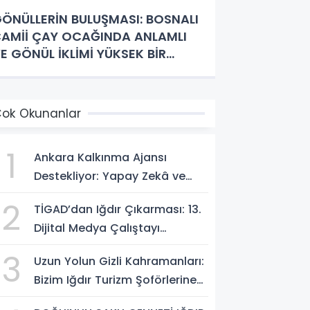
ÖNÜLLERİN BULUŞMASI: BOSNALI
AMİİ ÇAY OCAĞINDA ANLAMLI
E GÖNÜL İKLİMİ YÜKSEK BİR
OSTLUK BULUŞMASI
ok Okunanlar
1
Ankara Kalkınma Ajansı
Destekliyor: Yapay Zekâ ve
Dijital Çağda
2
TİGAD’dan Iğdır Çıkarması: 13.
Dezenformasyonla Mücadele
Dijital Medya Çalıştayı
Kapasite Geliştirme Eğitimi
Başlıyor!
Başlıyor!
3
Uzun Yolun Gizli Kahramanları:
Bizim Iğdır Turizm Şoförlerine
Yolculardan Büyük Teşekkür!