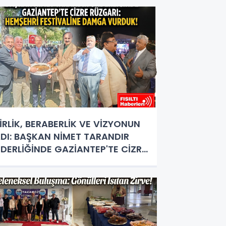
İRLİK, BERABERLİK VE VİZYONUN
DI: BAŞKAN NİMET TARANDIR
İDERLİĞİNDE GAZİANTEP'TE CİZRE
ÜZGARI ESTİ!