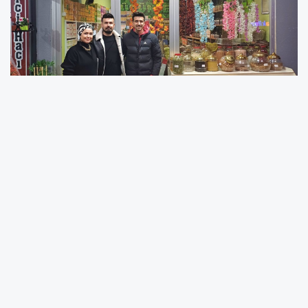
Doktorlarla ortak çalışıyoruz
Modern tıbbı tamamlayıcı bir yaklaşım
benimsediklerini belirten Çayoğlu, doktorlarla
koordineli çalıştıklarını vurguladı. “Biz burada
sadece bitkisel destek sunmuyor, aynı
zamanda doktorların önerilerine göre hareket
ediyoruz. Tıbbi teşhisleri göz önünde
bulundurarak, uzman hekimlerle ortak bir