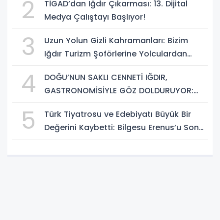
2
TİGAD’dan Iğdır Çıkarması: 13. Dijital
Geliştirme Eğitimi Başlıyor!
Medya Çalıştayı Başlıyor!
3
Uzun Yolun Gizli Kahramanları: Bizim
Iğdır Turizm Şoförlerine Yolculardan
Büyük Teşekkür!
4
DOĞU’NUN SAKLI CENNETİ IĞDIR,
GASTRONOMİSİYLE GÖZ DOLDURUYOR:
KAFKAS VE ANADOLU KÜLTÜRÜNÜN
5
Türk Tiyatrosu ve Edebiyatı Büyük Bir
BULUŞMA NOKTASI
Değerini Kaybetti: Bilgesu Erenus’u Son
Yolculuğuna Uğurluyoruz