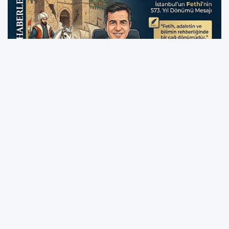
SAKARYA
- Dünya tarihinin akışını değiştiren,
Orta Çağ’ı kapatıp Yeni Çağ’ı açan İstanbul’un
Fethi’nin 573. yıl dönümü, tüm yurtta büyük bir
coğrafi ve manevi coşkuyla kutlanıyor. Bu
kutlu zaferin yıl dönümünde, medya
dünyasının güçlü sesi Araştırmacı Gazeteci-
Yazar ve TİGAD Sakarya İl Başkanı Sabahattin