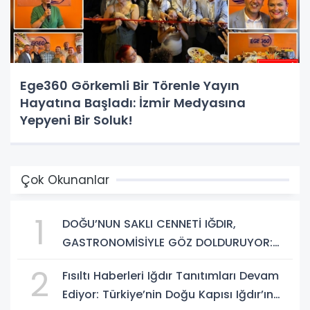
Ege360 Görkemli Bir Törenle Yayın
Hayatına Başladı: İzmir Medyasına
Yepyeni Bir Soluk!
Çok Okunanlar
1
DOĞU’NUN SAKLI CENNETİ IĞDIR,
GASTRONOMİSİYLE GÖZ DOLDURUYOR:
KAFKAS VE ANADOLU KÜLTÜRÜNÜN
2
Fısıltı Haberleri Iğdır Tanıtımları Devam
BULUŞMA NOKTASI
Ediyor: Türkiye’nin Doğu Kapısı Iğdır’ın