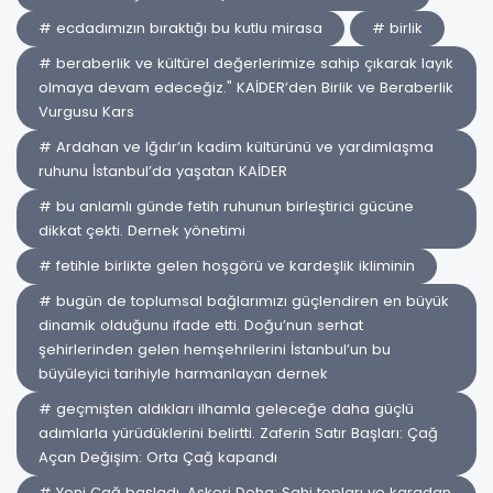
# ecdadımızın bıraktığı bu kutlu mirasa
# birlik
# beraberlik ve kültürel değerlerimize sahip çıkarak layık
olmaya devam edeceğiz." KAİDER’den Birlik ve Beraberlik
Vurgusu Kars
# Ardahan ve Iğdır’ın kadim kültürünü ve yardımlaşma
ruhunu İstanbul’da yaşatan KAİDER
# bu anlamlı günde fetih ruhunun birleştirici gücüne
dikkat çekti. Dernek yönetimi
# fetihle birlikte gelen hoşgörü ve kardeşlik ikliminin
# bugün de toplumsal bağlarımızı güçlendiren en büyük
dinamik olduğunu ifade etti. Doğu’nun serhat
şehirlerinden gelen hemşehrilerini İstanbul’un bu
büyüleyici tarihiyle harmanlayan dernek
# geçmişten aldıkları ilhamla geleceğe daha güçlü
adımlarla yürüdüklerini belirtti. Zaferin Satır Başları: Çağ
Açan Değişim: Orta Çağ kapandı
# Yeni Çağ başladı. Askeri Deha: Şahi topları ve karadan