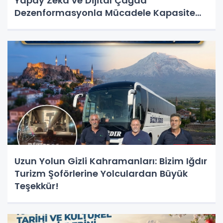
Yapay Zekâ ve Dijital Çağda
Dezenformasyonla Mücadele Kapasite
Geliştirme Eğitimi Başlıyor!
Uzun Yolun Gizli Kahramanları: Bizim Iğdır
Turizm Şoförlerine Yolculardan Büyük
Teşekkür!