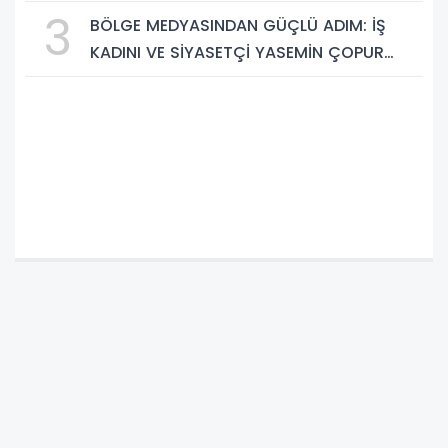
Saklı Cennetleri Keşfedilmeyi Bekliyor
3
BÖLGE MEDYASINDAN GÜÇLÜ ADIM: İŞ
KADINI VE SİYASETÇİ YASEMİN ÇOPUR
TAŞ, TÜMORSİAD KADIN KOLLARINDA!