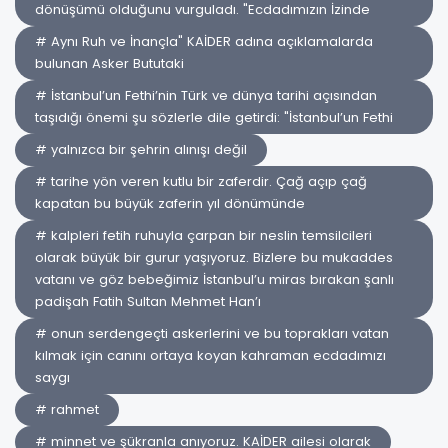
dönüşümü olduğunu vurguladı. "Ecdadımızın İzinde
# Aynı Ruh ve İnançla" KAİDER adına açıklamalarda
bulunan Asker Bututaki
# İstanbul’un Fethi’nin Türk ve dünya tarihi açısından
taşıdığı önemi şu sözlerle dile getirdi: "İstanbul’un Fethi
# yalnızca bir şehrin alınışı değil
# tarihe yön veren kutlu bir zaferdir. Çağ açıp çağ
kapatan bu büyük zaferin yıl dönümünde
# kalpleri fetih ruhuyla çarpan bir neslin temsilcileri
olarak büyük bir gurur yaşıyoruz. Bizlere bu mukaddes
vatanı ve göz bebeğimiz İstanbul’u miras bırakan şanlı
padişah Fatih Sultan Mehmet Han’ı
# onun serdengeçti askerlerini ve bu toprakları vatan
kılmak için canını ortaya koyan kahraman ecdadımızı
saygı
# rahmet
# minnet ve şükranla anıyoruz. KAİDER ailesi olarak