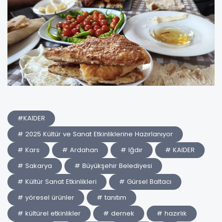
#KAIDER
# 2025 Kültür ve Sanat Etkinliklerine Hazırlanıyor
# Kars
# Ardahan
# Iğdır
# KAIDER
# Sakarya
# Büyükşehir Belediyesi
# Kültür Sanat Etkinlikleri
# Gürsel Baltacı
# yöresel ürünler
# tanıtım
# kültürel etkinlikler
# dernek
# hazırlık