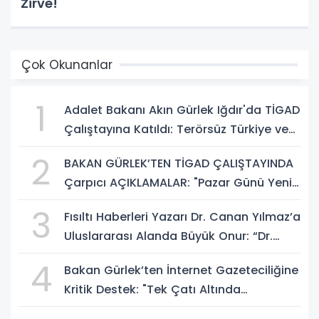
Zirve!
Çok Okunanlar
1
Adalet Bakanı Akın Gürlek Iğdır'da TİGAD
Çalıştayına Katıldı: Terörsüz Türkiye ve
Sosyal Medya Düzenlemesi Mesajı
2
BAKAN GÜRLEK’TEN TİGAD ÇALIŞTAYINDA
Çarpıcı AÇIKLAMALAR: "Pazar Günü Yeni
Bir Aydınlığa Uyanacağız"
3
Fısıltı Haberleri Yazarı Dr. Canan Yılmaz’a
Uluslararası Alanda Büyük Onur: “Dr.
A.P.J. Abdul Kalam İlham Ödülü 2026”
4
Bakan Gürlek’ten İnternet Gazeteciliğine
Kritik Destek: "Tek Çatı Altında
Toplanmalıyız, Yasal Düzenlemeye