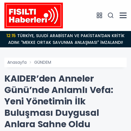
14:21
BAKAN GÜRLEK’TEN TİGAD ÇALIŞTAYINDA Çarpıcı
AÇIKLAMALAR: "Pazar Günü Yeni Bir Aydınlığa
Uyanacağız"
Anasayfa
GÜNDEM
KAIDER’den Anneler
Günü’nde Anlamlı Vefa:
Yeni Yönetimin İlk
Buluşması Duygusal
Anlara Sahne Oldu