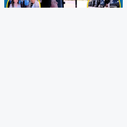
Karaman’da yolcu taşımacılığı sektörüne
yepyeni bir soluk getiren ve ezberleri altüst
eden bir başarı hikayesi yazılıyor. Kentin ilk ve
tek kadın otobüs şoförü olarak görev yapan
Ayşegül Şahan
, H10TV ekranlarında
yayınlanan özel programda hayat hikayesini,
mesleğe başlama sürecini ve toplumsal
önyargılara karşı verdiği kararlı mücadeleyi