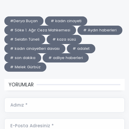
#Derya Buçan
# kadın cinayeti
# Söke 1. Ağır Ceza Mahkemesi
# Aydın haberleri
# Selatin Tüneli
# kaza süsü
# kadın cinayetleri davası
# adalet
# son dakika
# adliye haberleri
# Melek Gürbüz
YORUMLAR
Adınız *
E-Posta Adresiniz *