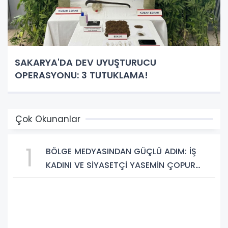
SAKARYA'DA DEV UYUŞTURUCU
OPERASYONU: 3 TUTUKLAMA!
Çok Okunanlar
1
BÖLGE MEDYASINDAN GÜÇLÜ ADIM: İŞ
KADINI VE SİYASETÇİ YASEMİN ÇOPUR
TAŞ, TÜMORSİAD KADIN KOLLARINDA!