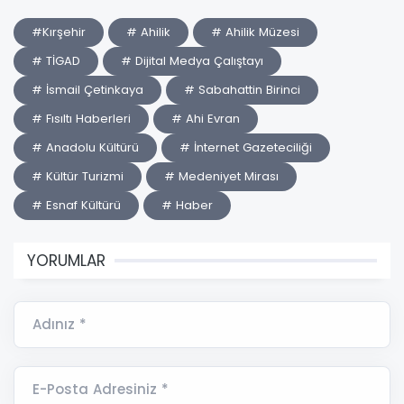
#Kırşehir
# Ahilik
# Ahilik Müzesi
# TİGAD
# Dijital Medya Çalıştayı
# İsmail Çetinkaya
# Sabahattin Birinci
# Fısıltı Haberleri
# Ahi Evran
# Anadolu Kültürü
# İnternet Gazeteciliği
# Kültür Turizmi
# Medeniyet Mirası
# Esnaf Kültürü
# Haber
YORUMLAR
Adınız *
E-Posta Adresiniz *