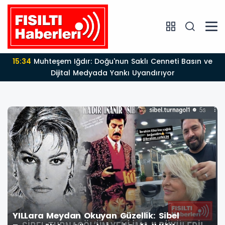
13:24
Dünden Bugüne 25 Yıllık Devrim: Türkiye'nin
Kaderini Değiştiren Liderlik ve AK Parti Çağı
YILLara Meydan Okuyan Güzellik: Sibel