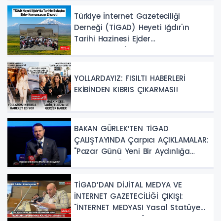
Türkiye İnternet Gazeteciliği
Derneği (TİGAD) Heyeti Iğdır'ın
Tarihi Hazinesi Ejder
Kervansarayı'nı Keşfetti!
YOLLARDAYIZ: FISILTI HABERLERİ
EKİBİNDEN KIBRIS ÇIKARMASI!
BAKAN GÜRLEK’TEN TİGAD
ÇALIŞTAYINDA Çarpıcı AÇIKLAMALAR:
"Pazar Günü Yeni Bir Aydınlığa
Uyanacağız"
TİGAD’DAN DİJİTAL MEDYA VE
İNTERNET GAZETECİLİĞİ ÇIKIŞI:
"İNTERNET MEDYASI Yasal Statüye
Kavuşturulmalıdır"