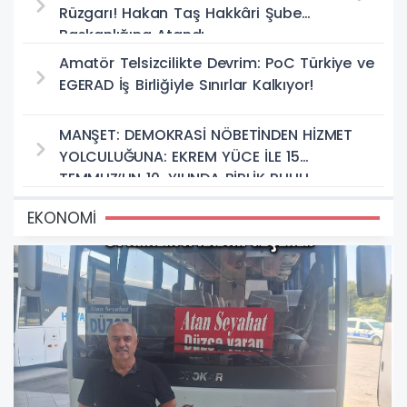
Rüzgarı! Hakan Taş Hakkâri Şube
Başkanlığına Atandı
Amatör Telsizcilikte Devrim: PoC Türkiye ve
EGERAD İş Birliğiyle Sınırlar Kalkıyor!
MANŞET: DEMOKRASİ NÖBETİNDEN HİZMET
YOLCULUĞUNA: EKREM YÜCE İLE 15
TEMMUZ’UN 10. YILINDA BİRLİK RUHU
EKONOMİ