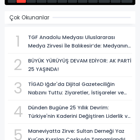
13
14
15
Çok Okunanlar
1
TGF Anadolu Medyası Uluslararası
Medya Zirvesi İle Balıkesir’de: Medyanın
Kalbi 3 Gün Boyunca Balıkesir'de Atacak
2
BÜYÜK YÜRÜYÜŞ DEVAM EDİYOR: AK PARTİ
25 YAŞINDA!
3
TİGAD Iğdır'da Dijital Gazeteciliğin
Nabzını Tuttu: Ziyaretler, İstişareler ve
Güçlü Vizyon
4
Dünden Bugüne 25 Yıllık Devrim:
Türkiye'nin Kaderini Değiştiren Liderlik ve
AK Parti Çağı
5
Maneviyatta Zirve: Sultan Derneği Yaz
Kur'an Kursları Coşkuyla Tamamlandı!