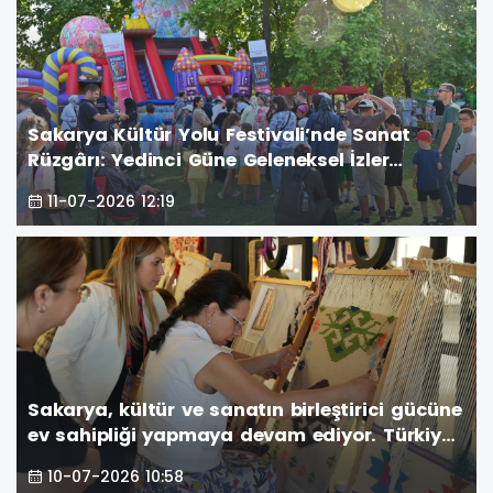
Sakarya Kültür Yolu Festivali’nde Sanat
Rüzgârı: Yedinci Güne Geleneksel İzler
Damga Vurdu
11-07-2026 12:19
Sakarya, kültür ve sanatın birleştirici gücüne
ev sahipliği yapmaya devam ediyor. Türkiye
Kültür Yolu Festivali kapsamında düzenlenen
10-07-2026 10:58
etkinlikler, altıncı gününde de şehri renkli bir