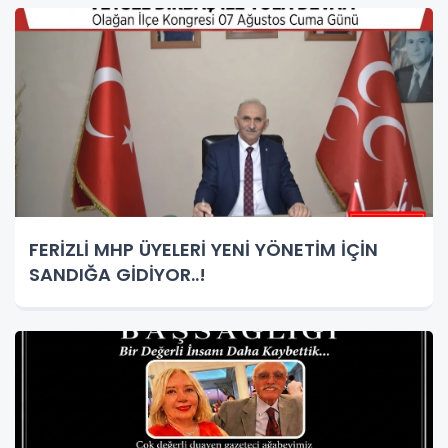
FERİZLİ MHP ÜYELERİ YENİ YÖNETİM İÇİN
SANDIĞA GİDİYOR..!