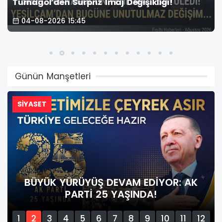
Turnagöl’den Sürpriz İmaj Değişikliği!
04-08-2026 15:45
Günün Manşetleri
SİYASET
BÜYÜK YÜRÜYÜŞ DEVAM EDİYOR: AK
PARTİ 25 YAŞINDA!
1
2
3
4
5
6
7
8
9
10
11
12