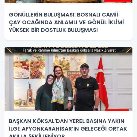
GÖNÜLLERİN BULUŞMASI: BOSNALI CAMİİ
ÇAY OCAĞINDA ANLAMLI VE GÖNÜL İKLİMİ
YÜKSEK BİR DOSTLUK BULUŞMASI
BAŞKAN KÖKSAL’DAN YEREL BASINA YAKIN
İLGİ: AFYONKARAHİSAR’IN GELECEĞİ ORTAK
AKILLA ŞEKİLLENİYOR