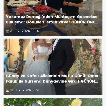
Yakamoz Derneği’nden Muhteşem Geleneksel
Buluşma: Gönülleri Isıtan Zirve! GÜNÜN ÖNE
ÇIKAN FOTOĞRAF KARELERİ
31-07-2026 10:14
Günay ve Kafalı Ailelerinin Mutlu Günü: Ömer
Faruk ile Nursena Dünyaevine Girdi! GÜNÜN
ÖNE ÇIKAN FOTOĞRAF KARELERİ
30-07-2026 18:26