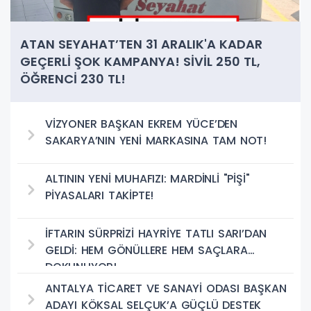
ATAN SEYAHAT’TEN 31 ARALIK'A KADAR
GEÇERLİ ŞOK KAMPANYA! SİVİL 250 TL,
ÖĞRENCİ 230 TL!
VİZYONER BAŞKAN EKREM YÜCE’DEN
SAKARYA’NIN YENİ MARKASINA TAM NOT!
ALTININ YENİ MUHAFIZI: MARDİNLİ "PİŞİ"
PİYASALARI TAKİPTE!
İFTARIN SÜRPRİZİ HAYRİYE TATLI SARI’DAN
GELDİ: HEM GÖNÜLLERE HEM SAÇLARA
DOKUNUYOR!
ANTALYA TİCARET VE SANAYİ ODASI BAŞKAN
ADAYI KÖKSAL SELÇUK’A GÜÇLÜ DESTEK