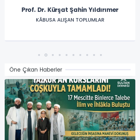
Dr. Dilek BARAN (Akademisyen & Yazar)
İZMİR’DE “SAĞLIK KAFE” İÇİN CİDDİ İDDİALAR:
RUHSATSIZ BİR İŞLETME YILLARDIR NASIL FAALİYET
GÖSTERİYOR?
Öne Çıkan Haberler