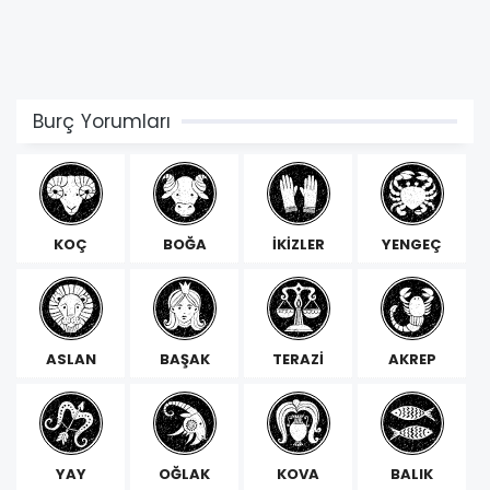
Burç Yorumları
KOÇ
BOĞA
İKİZLER
YENGEÇ
ASLAN
BAŞAK
TERAZİ
AKREP
YAY
OĞLAK
KOVA
BALIK