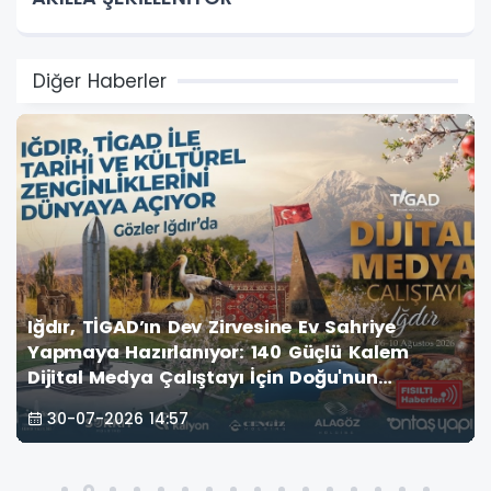
Diğer Haberler
Iğdır, TİGAD’ın Dev Zirvesine Ev Sahriye
Yapmaya Hazırlanıyor: 140 Güçlü Kalem
Dijital Medya Çalıştayı İçin Doğu'nun
Kapısında!
30-07-2026 14:57