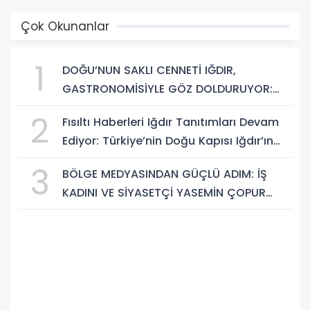
Çok Okunanlar
1
DOĞU’NUN SAKLI CENNETİ IĞDIR,
GASTRONOMİSİYLE GÖZ DOLDURUYOR:
KAFKAS VE ANADOLU KÜLTÜRÜNÜN
2
Fısıltı Haberleri Iğdır Tanıtımları Devam
BULUŞMA NOKTASI
Ediyor: Türkiye’nin Doğu Kapısı Iğdır’ın
Saklı Cennetleri Keşfedilmeyi Bekliyor
3
BÖLGE MEDYASINDAN GÜÇLÜ ADIM: İŞ
KADINI VE SİYASETÇİ YASEMİN ÇOPUR
TAŞ, TÜMORSİAD KADIN KOLLARINDA!