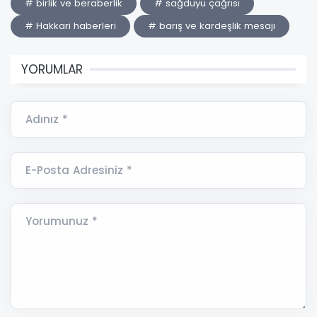
# birlik ve beraberlik
# sağduyu çağrısı
# Hakkari haberleri
# barış ve kardeşlik mesajı
YORUMLAR
Adınız *
E-Posta Adresiniz *
Yorumunuz *