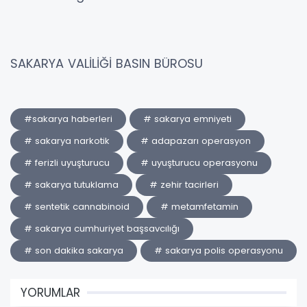
SAKARYA VALİLİĞİ BASIN BÜROSU
#sakarya haberleri
# sakarya emniyeti
# sakarya narkotik
# adapazarı operasyon
# ferizli uyuşturucu
# uyuşturucu operasyonu
# sakarya tutuklama
# zehir tacirleri
# sentetik cannabinoid
# metamfetamin
# sakarya cumhuriyet başsavcılığı
# son dakika sakarya
# sakarya polis operasyonu
YORUMLAR