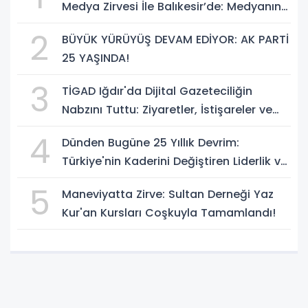
Medya Zirvesi İle Balıkesir’de: Medyanın
Kalbi 3 Gün Boyunca Balıkesir'de Atacak
2
BÜYÜK YÜRÜYÜŞ DEVAM EDİYOR: AK PARTİ
25 YAŞINDA!
3
TİGAD Iğdır'da Dijital Gazeteciliğin
Nabzını Tuttu: Ziyaretler, İstişareler ve
Güçlü Vizyon
4
Dünden Bugüne 25 Yıllık Devrim:
Türkiye'nin Kaderini Değiştiren Liderlik ve
AK Parti Çağı
5
Maneviyatta Zirve: Sultan Derneği Yaz
Kur'an Kursları Coşkuyla Tamamlandı!