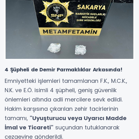
4 Şüpheli de Demir Parmaklıklar Arkasında!
Emniyetteki işlemleri tamamlanan F.K., M.C.K.,
N.K. ve E.Ö. isimli 4 şüpheli, geniş güvenlik
önlemleri altında adli mercilere sevk edildi.
Hakim karşısına çıkarılan zehir tacirlerinin
tamamı,
"Uyuşturucu veya Uyarıcı Madde
İmal ve Ticareti"
suçundan tutuklanarak
cezaevine gönderildi.