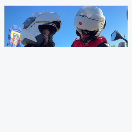
SAKARYA
— Köklü geçmişi, üstün görev
anlayışı ve milletinden aldığı güçle halkın huzur
ve güvenliği için gece gündüz demeden
çalışan Jandarma Teşkilatı, 187. kuruluş yıl
dönümünü Sakarya’da düzenlenen coşkulu
etkinliklerle kutladı. Sakarya İl Jandarma