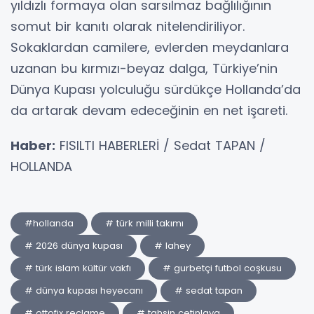
yıldızlı formaya olan sarsılmaz bağlılığının
somut bir kanıtı olarak nitelendiriliyor.
Sokaklardan camilere, evlerden meydanlara
uzanan bu kırmızı-beyaz dalga, Türkiye’nin
Dünya Kupası yolculuğu sürdükçe Hollanda’da
da artarak devam edeceğinin en net işareti.
Haber:
FISILTI HABERLERİ / Sedat TAPAN /
HOLLANDA
#hollanda
# türk milli takımı
# 2026 dünya kupası
# lahey
# türk islam kültür vakfı
# gurbetçi futbol coşkusu
# dünya kupası heyecanı
# sedat tapan
# ottofix reclame
# tahsin çetinlaya