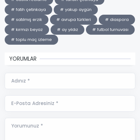
# fatih çetinkaya
# yakup aygün
# satılmış erzik
# avrupa türkleri
# diaspora
# kırmızı beyaz
# ay yıldız
# futbol turnuvası
# toplu maç izleme
YORUMLAR
Adınız *
E-Posta Adresiniz *
Yorumunuz *