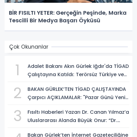
BİR FISILTI YETER: Gerçeğin Peşinde, Marka
Tescilli Bir Medya Başarı Öyküsü
Çok Okunanlar
1
Adalet Bakanı Akın Gürlek Iğdır'da TİGAD
Çalıştayına Katıldı: Terörsüz Türkiye ve
Sosyal Medya Düzenlemesi Mesajı
2
BAKAN GÜRLEK’TEN TİGAD ÇALIŞTAYINDA
Çarpıcı AÇIKLAMALAR: "Pazar Günü Yeni
Bir Aydınlığa Uyanacağız"
3
Fısıltı Haberleri Yazarı Dr. Canan Yılmaz’a
Uluslararası Alanda Büyük Onur: “Dr.
A.P.J. Abdul Kalam İlham Ödülü 2026”
Bakan Gürlek’ten İnternet Gazeteciliğine