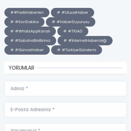
#​#FısıltıHaberleri
# #UlusalHaber
# #SonDakika
# #HaberDuyurusu
# #WhatsAppKanalı
# #TİGAD
# #SabahattinBirinci
# #İnternetHaberciliği
# #GüncelHaber
# #TürkiyeGündemi
YORUMLAR
Adınız *
E-Posta Adresiniz *
Yorumunuz *