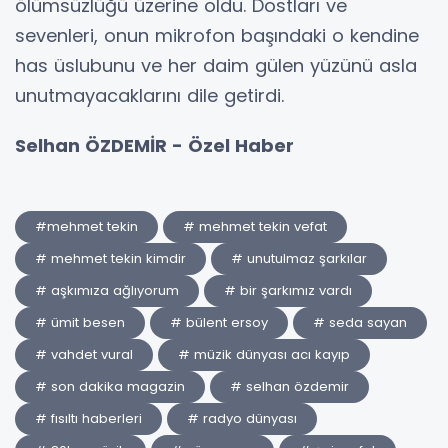
ölümsüzlüğü üzerine oldu. Dostları ve
sevenleri, onun mikrofon başındaki o kendine
has üslubunu ve her daim gülen yüzünü asla
unutmayacaklarını dile getirdi.
Selhan ÖZDEMİR - Özel Haber
#mehmet tekin
# mehmet tekin vefat
# mehmet tekin kimdir
# unutulmaz şarkılar
# aşkımıza ağlıyorum
# bir şarkımız vardı
# ümit besen
# bülent ersoy
# seda sayan
# vahdet vural
# müzik dünyası acı kayıp
# son dakika magazin
# selhan özdemir
# fısıltı haberleri
# radyo dünyası