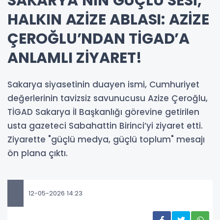
SAKARYA’NIN GÜÇLÜ SESİ,
HALKIN AZİZE ABLASI: AZİZE
ÇEROĞLU’NDAN TİGAD’A
ANLAMLI ZİYARET!
Sakarya siyasetinin duayen ismi, Cumhuriyet
değerlerinin tavizsiz savunucusu Azize Çeroğlu,
TİGAD Sakarya İl Başkanlığı görevine getirilen
usta gazeteci Sabahattin Birinci’yi ziyaret etti.
Ziyarette "güçlü medya, güçlü toplum" mesajı
ön plana çıktı.
12-05-2026 14:23