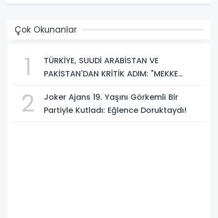
Çok Okunanlar
1
TÜRKİYE, SUUDİ ARABİSTAN VE
PAKİSTAN'DAN KRİTİK ADIM: "MEKKE
ORTAK SAVUNMA ANLAŞMASI" İMZALANDI!
2
Joker Ajans 19. Yaşını Görkemli Bir
Partiyle Kutladı: Eğlence Doruktaydı!