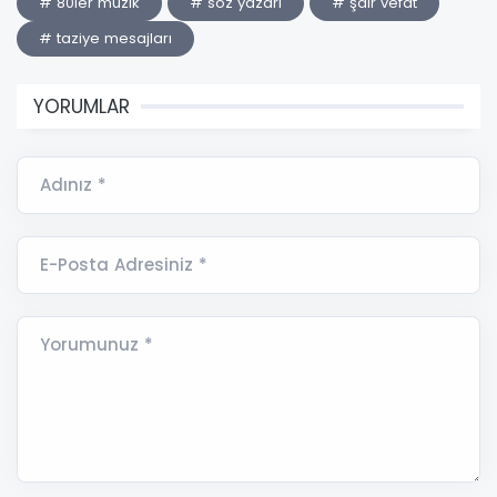
# 80ler müzik
# söz yazarı
# şair vefat
# taziye mesajları
YORUMLAR
Adınız *
E-Posta Adresiniz *
Yorumunuz *