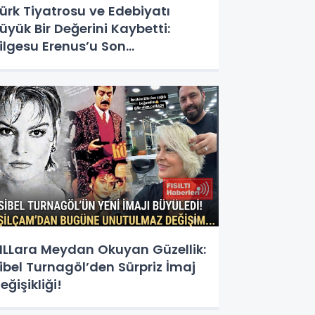
ürk Tiyatrosu ve Edebiyatı
üyük Bir Değerini Kaybetti:
ilgesu Erenus’u Son
olculuğuna Uğurluyoruz
ILLara Meydan Okuyan Güzellik:
ibel Turnagöl’den Sürpriz İmaj
eğişikliği!