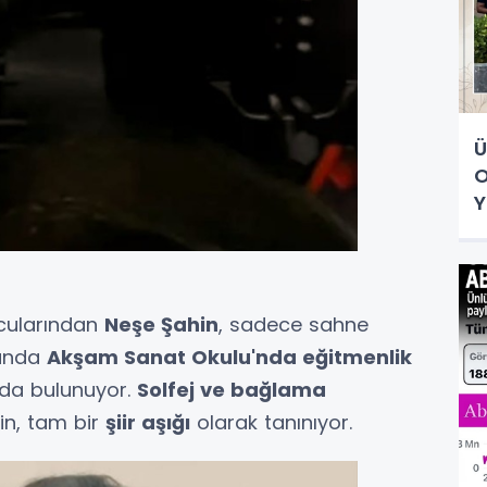
Ü
O
Y
mcularından
Neşe Şahin
, sadece sahne
manda
Akşam Sanat Okulu'nda eğitmenlik
da bulunuyor.
Solfej ve bağlama
in, tam bir
şiir aşığı
olarak tanınıyor.