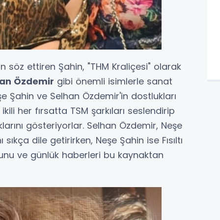
 söz ettiren Şahin, "THM Kraliçesi" olarak
han Özdemir
gibi önemli isimlerle sanat
eşe Şahin ve Selhan Özdemir'in dostlukları
ili her fırsatta TSM şarkıları seslendirip
klarını gösteriyorlar. Selhan Özdemir, Neşe
sıkça dile getirirken, Neşe Şahin ise Fısıltı
duğunu ve günlük haberleri bu kaynaktan