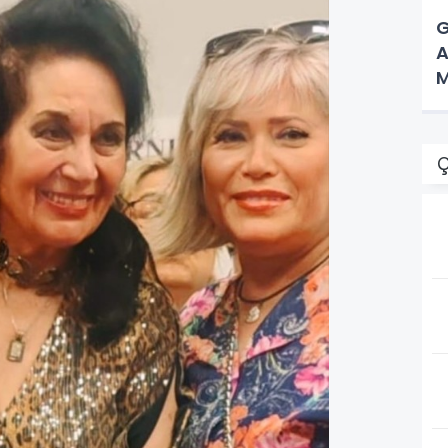
G
A
M
Ç