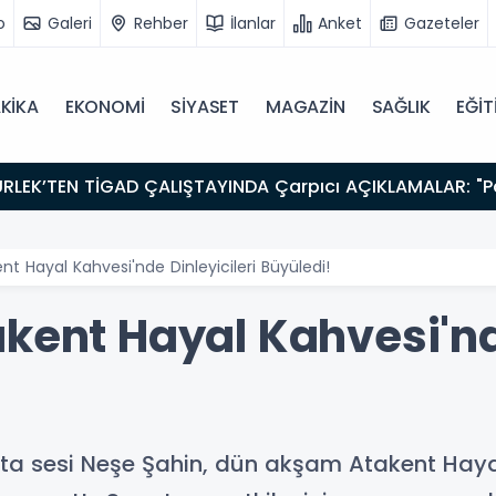
o
Galeri
Rehber
İlanlar
Anket
Gazeteler
KİKA
EKONOMİ
SİYASET
MAGAZİN
SAĞLIK
EĞİT
nt Hayal Kahvesi'nde Dinleyicileri Büyüledi!
kent Hayal Kahvesi'nde
sta sesi Neşe Şahin, dün akşam Atakent Hay