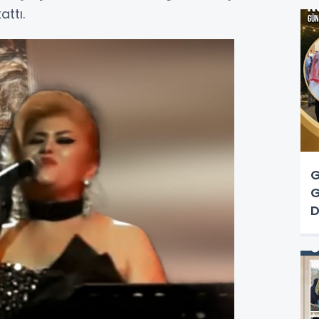
ttı.
G
G
D