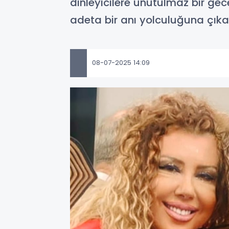
dinleyicilere unutulmaz bir gec
adeta bir anı yolculuğuna çıkar
08-07-2025 14:09