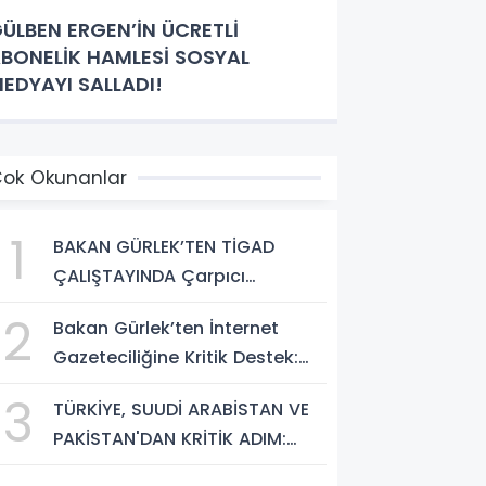
ÜLBEN ERGEN’İN ÜCRETLİ
BONELİK HAMLESİ SOSYAL
EDYAYI SALLADI!
ok Okunanlar
1
BAKAN GÜRLEK’TEN TİGAD
ÇALIŞTAYINDA Çarpıcı
AÇIKLAMALAR: "Pazar Günü
2
Bakan Gürlek’ten İnternet
Yeni Bir Aydınlığa Uyanacağız"
Gazeteciliğine Kritik Destek:
"Tek Çatı Altında
3
TÜRKİYE, SUUDİ ARABİSTAN VE
Toplanmalıyız, Yasal
PAKİSTAN'DAN KRİTİK ADIM:
Düzenlemeye Hazırız"
"MEKKE ORTAK SAVUNMA