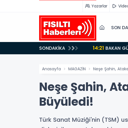
Yazarlar
Vide
SON DA
14:21
SONDAKİKA
BAKAN GÜRLEK’TEN TİGAD ÇALIŞTAYINDA Çarpıcı AÇIKLAMALAR: "Pazar Günü Yeni Bir Aydınlığa
Uyanacağız"
Anasayfa
MAGAZİN
Neşe Şahin, Atake
Neşe Şahin, Ata
Büyüledi!
Türk Sanat Müziği'nin (TSM) u