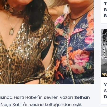
T
B
B
Y
Y
S
D
ında Fısıltı Haber'in sevilen yazarı
Selhan
Neşe Şahin'in sesine koltuğundan eşlik