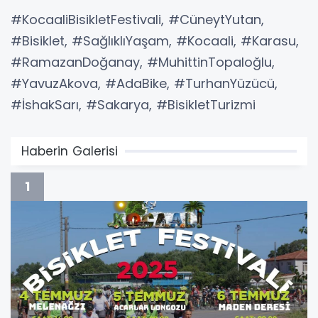
#KocaaliBisikletFestivali, #CüneytYutan,
#Bisiklet, #SağlıklıYaşam, #Kocaali, #Karasu,
#RamazanDoğanay, #MuhittinTopaloğlu,
#YavuzAkova, #AdaBike, #TurhanYüzücü,
#İshakSarı, #Sakarya, #BisikletTurizmi
Haberin Galerisi
1