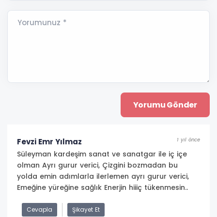
Yorumunuz *
1 yıl önce
Fevzi Emr Yılmaz
Süleyman kardeşim sanat ve sanatgar ile iç içe
olman Ayrı gurur verici, Çizgini bozmadan bu
yolda emin adımlarla ilerlemen ayrı gurur verici,
Emeğine yüreğine sağlık Enerjin hiiiç tükenmesin..
Cevapla
Şikayet Et