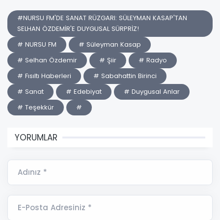
#NURSU FM'DE SANAT RÜZGARI: SÜLEYMAN KASAP'TAN
SELHAN ÖZDEMİR'E DUYGUSAL SÜRPRİZ!
# NURSU FM
# Süleyman Kasap
# Selhan Özdemir
# Şiir
# Radyo
# Fısıltı Haberleri
# Sabahattin Birinci
# Sanat
# Edebiyat
# Duygusal Anlar
# Teşekkür
#
YORUMLAR
Adınız *
E-Posta Adresiniz *