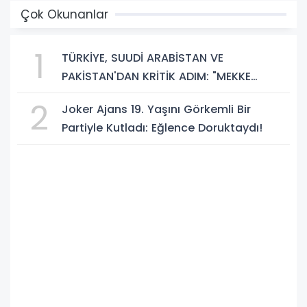
Çok Okunanlar
1
TÜRKİYE, SUUDİ ARABİSTAN VE
PAKİSTAN'DAN KRİTİK ADIM: "MEKKE
ORTAK SAVUNMA ANLAŞMASI" İMZALANDI!
2
Joker Ajans 19. Yaşını Görkemli Bir
Partiyle Kutladı: Eğlence Doruktaydı!