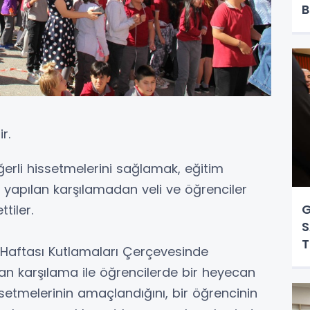
B
r.
eğerli hissetmelerini sağlamak, eğitim
 yapılan karşılamadan veli ve öğrenciler
G
tiler.
S
T
 Haftası Kutlamaları Çerçevesinde
an karşılama ile öğrencilerde bir heyecan
issetmelerinin amaçlandığını, bir öğrencinin