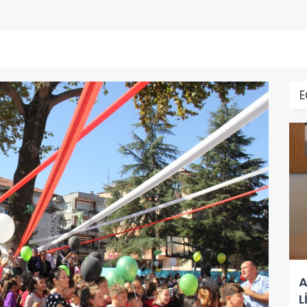
E
A
L