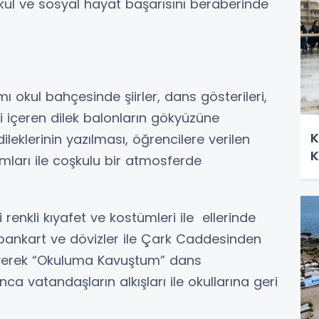
ul ve sosyal hayat başarısını beraberinde
 okul bahçesinde şiirler, dans gösterileri,
ini içeren dilek balonların gökyüzüne
K
ileklerinin yazılması, öğrencilere verilen
K
ılımları ile coşkulu bir atmosferde
 renkli kıyafet ve kostümleri ile ellerinde
pankart ve dövizler ile Çark Caddesinden
yerek “Okuluma Kavuştum” dans
ca vatandaşların alkışları ile okullarına geri