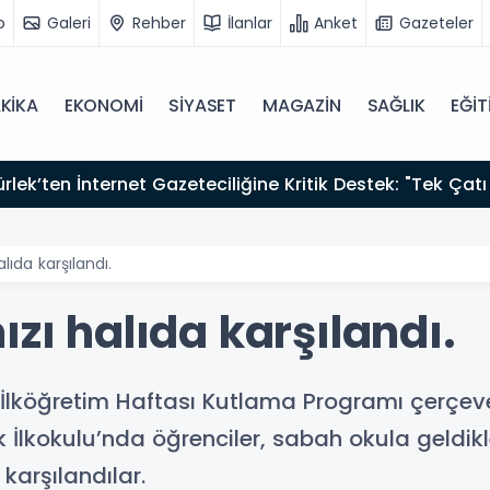
o
Galeri
Rehber
İlanlar
Anket
Gazeteler
KİKA
EKONOMİ
SİYASET
MAGAZİN
SAĞLIK
EĞİT
zırız"
lıda karşılandı.
ızı halıda karşılandı.
İlköğretim Haftası Kutlama Programı çerçeves
İlkokulu’nda öğrenciler, sabah okula geldikle
 karşılandılar.