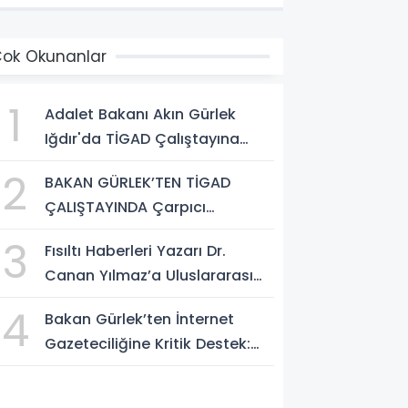
ok Okunanlar
1
Adalet Bakanı Akın Gürlek
Iğdır'da TİGAD Çalıştayına
Katıldı: Terörsüz Türkiye ve
2
BAKAN GÜRLEK’TEN TİGAD
Sosyal Medya Düzenlemesi
ÇALIŞTAYINDA Çarpıcı
Mesajı
AÇIKLAMALAR: "Pazar Günü
3
Fısıltı Haberleri Yazarı Dr.
Yeni Bir Aydınlığa Uyanacağız"
Canan Yılmaz’a Uluslararası
Alanda Büyük Onur: “Dr. A.P.J.
4
Bakan Gürlek’ten İnternet
Abdul Kalam İlham Ödülü
Gazeteciliğine Kritik Destek:
2026”
"Tek Çatı Altında
Toplanmalıyız, Yasal