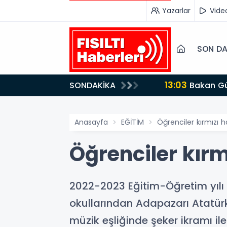
Yazarlar
Vide
SON DA
13:03
SONDAKİKA
Bakan Gürlek’ten İnternet Gazeteciliğine Kritik Destek: "Tek Çatı Altında Toplanmalıyız, Yasal
Düzenlemeye Ha
Anasayfa
EĞİTİM
Öğrenciler kırmızı ha
Öğrenciler kırm
2022-2023 Eğitim-Öğretim yılı 
okullarından Adapazarı Atatürk 
müzik eşliğinde şeker ikramı ile