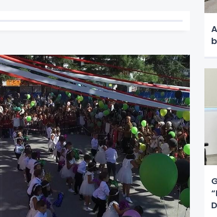
A
b
G
“
D