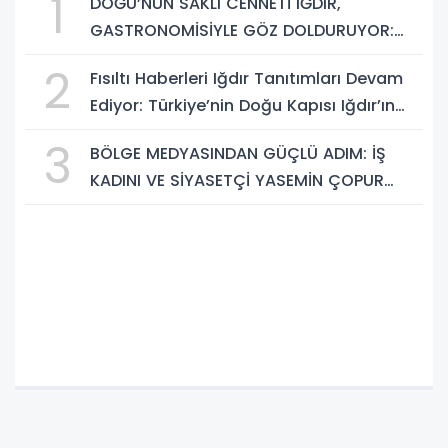
1
DOĞU’NUN SAKLI CENNETİ IĞDIR,
GASTRONOMİSİYLE GÖZ DOLDURUYOR:
KAFKAS VE ANADOLU KÜLTÜRÜNÜN
2
Fısıltı Haberleri Iğdır Tanıtımları Devam
BULUŞMA NOKTASI
Ediyor: Türkiye’nin Doğu Kapısı Iğdır’ın
Saklı Cennetleri Keşfedilmeyi Bekliyor
3
BÖLGE MEDYASINDAN GÜÇLÜ ADIM: İŞ
KADINI VE SİYASETÇİ YASEMİN ÇOPUR
TAŞ, TÜMORSİAD KADIN KOLLARINDA!