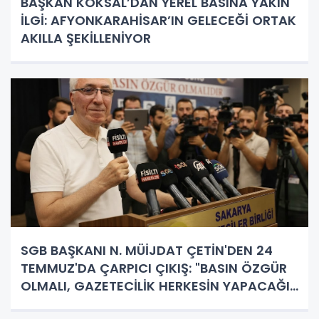
BAŞKAN KÖKSAL’DAN YEREL BASINA YAKIN
İLGİ: AFYONKARAHİSAR’IN GELECEĞİ ORTAK
AKILLA ŞEKİLLENİYOR
SGB BAŞKANI N. MÜİJDAT ÇETİN'DEN 24
TEMMUZ'DA ÇARPICI ÇIKIŞ: "BASIN ÖZGÜR
OLMALI, GAZETECİLİK HERKESİN YAPACAĞI
İŞ DEĞİL!"