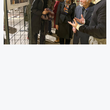
"Doğal ve Kültürel Değerlerimiz" temasıyla
düzenlenen yarışmanın ödül töreni, Ankara
Anadolu Medeniyetleri Müzesi'nde
gerçekleştirildi. Törene, Anadolu Medeniyetleri
Müzesi Müdürü Yusuf Kıraç'ın yanı sıra çok
sayıda davetli katıldı. Etkinlikte, katılımcılara
geleneksel seymenler gösterisi ve piyano