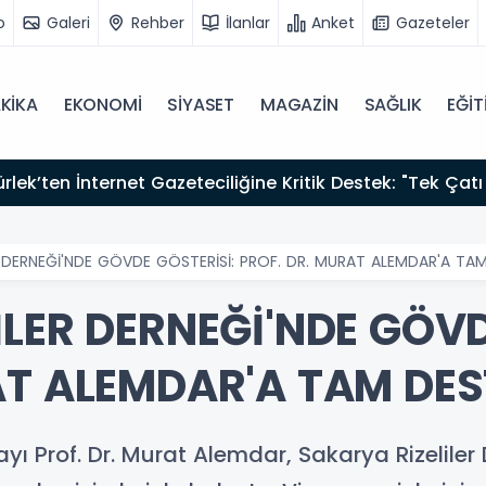
o
Galeri
Rehber
İlanlar
Anket
Gazeteler
KİKA
EKONOMİ
SİYASET
MAGAZİN
SAĞLIK
EĞİT
zırız"
R DERNEĞİ'NDE GÖVDE GÖSTERİSİ: PROF. DR. MURAT ALEMDAR'A TAM
LER DERNEĞİ'NDE GÖVD
AT ALEMDAR'A TAM DES
yı Prof. Dr. Murat Alemdar, Sakarya Rizelile