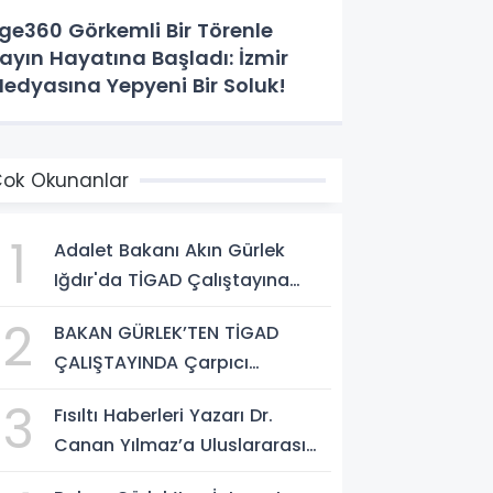
ge360 Görkemli Bir Törenle
ayın Hayatına Başladı: İzmir
edyasına Yepyeni Bir Soluk!
ok Okunanlar
1
Adalet Bakanı Akın Gürlek
Iğdır'da TİGAD Çalıştayına
Katıldı: Terörsüz Türkiye ve
2
BAKAN GÜRLEK’TEN TİGAD
Sosyal Medya Düzenlemesi
ÇALIŞTAYINDA Çarpıcı
Mesajı
AÇIKLAMALAR: "Pazar Günü
3
Fısıltı Haberleri Yazarı Dr.
Yeni Bir Aydınlığa Uyanacağız"
Canan Yılmaz’a Uluslararası
Alanda Büyük Onur: “Dr. A.P.J.