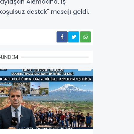
 paylaşan Alemdar’a, iş
koşulsuz destek" mesajı geldi.
GÜNDEM