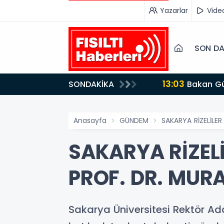
Yazarlar
Vide
SON DA
13:03
SONDAKİKA
Bakan Gürlek’ten İnternet Gazeteciliğine Kritik Destek: "Tek Çatı Altında Toplanmalıyız, Yasal
Düzenlemeye Ha
Anasayfa
GÜNDEM
SAKARYA RİZELİLE
SAKARYA RİZELİ
PROF. DR. MUR
Sakarya Üniversitesi Rektör Ada