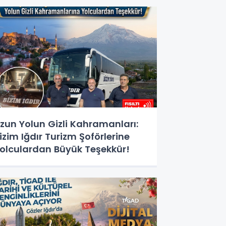
ğitimi Başlıyor!
zun Yolun Gizli Kahramanları:
izim Iğdır Turizm Şoförlerine
olculardan Büyük Teşekkür!