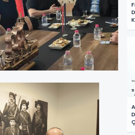
F
D
K
K
A
D
Ç
M