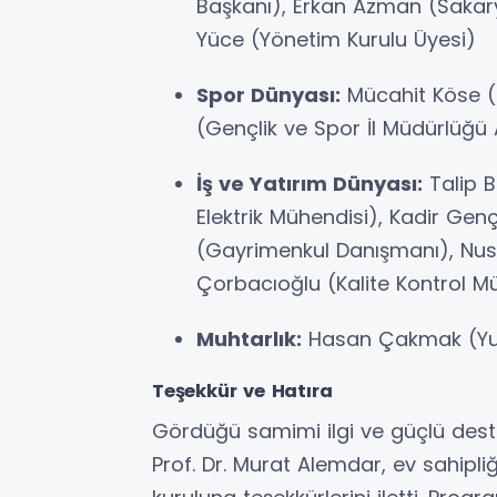
Başkanı), Erkan Azman (Sakary
Yüce (Yönetim Kurulu Üyesi)
Spor Dünyası:
Mücahit Köse (5
(Gençlik ve Spor İl Müdürlüğü
İş ve Yatırım Dünyası:
Talip Bi
Elektrik Mühendisi), Kadir Ge
(Gayrimenkul Danışmanı), Nus
Çorbacıoğlu (Kalite Kontrol M
Muhtarlık:
Hasan Çakmak (Yuka
Teşekkür ve Hatıra
Gördüğü samimi ilgi ve güçlü des
Prof. Dr. Murat Alemdar, ev sahipl