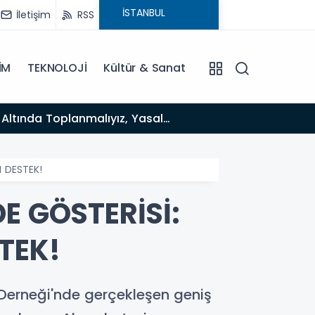
İletişim
RSS
İM
TEKNOLOJİ
Kültür & Sanat
12:12
Fısıltı Haberleri Yazarı Dr. Canan Yılmaz’a Uluslararası Alanda Büyük Onur: “Dr. A.P.J. Abdul Kalam
İlham Ödülü
 DESTEK!
E GÖSTERİSİ:
TEK!
r Derneği'nde gerçekleşen geniş