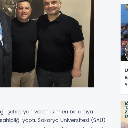
E
U
B
Y
ği, şehre yön veren isimleri bir araya
ahipliği yaptı. Sakarya Üniversitesi (SAÜ)