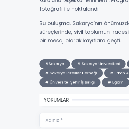
kuruluna teşekkürlerini iletti. Prog
fotoğrafı ile noktalandı.
Bu buluşma, Sakarya’nın önümüzd
süreçlerinde, sivil toplumun irades
bir mesaj olarak kayıtlara geçti.
#Sakarya
# Sakarya Üniversitesi
# Sakarya Rizeliler Derneği
# Erkan 
# Üniversite-Şehir İş Birliği
# Eğitim
YORUMLAR
Adınız *