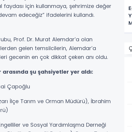
l faydası için kullanmaya, şehrimize değer
E
vam edeceğiz” ifadelerini kullandı.
Y
M
rubu, Prof. Dr. Murat Alemdar’a olan
örlerden gelen temsilcilerin, Alemdar’a
Ç
leri gecenin en çok dikkat çeken anı oldu.
arasında şu şahsiyetler yer aldı:
ecai Çapoğlu
arı İlçe Tarım ve Orman Müdürü), İbrahim
rü)
ngelliler ve Sosyal Yardımlaşma Derneği