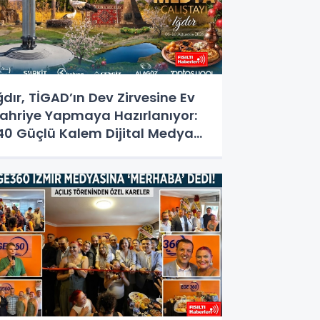
ğdır, TİGAD’ın Dev Zirvesine Ev
ahriye Yapmaya Hazırlanıyor:
40 Güçlü Kalem Dijital Medya
alıştayı İçin Doğu'nun
apısında!