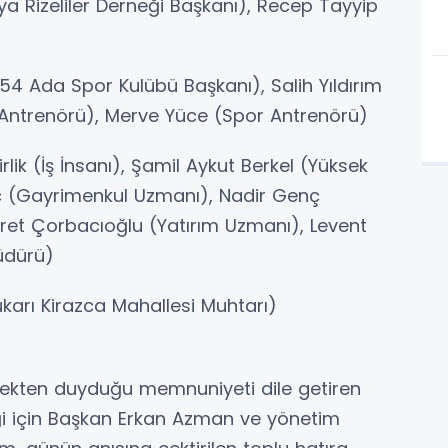
a Rizeliler Derneği Başkanı), Recep Tayyip
4 Ada Spor Kulübü Başkanı), Salih Yıldırım
 Antrenörü), Merve Yüce (Spor Antrenörü)
rlik (İş İnsanı), Şamil Aykut Berkel (Yüksek
nç (Gayrimenkul Uzmanı), Nadir Genç
ret Çorbacıoğlu (Yatırım Uzmanı), Levent
üdürü)
rı Kirazca Mahallesi Muhtarı)
tekten duyduğu memnuniyeti dile getiren
iği için Başkan Erkan Azman ve yönetim