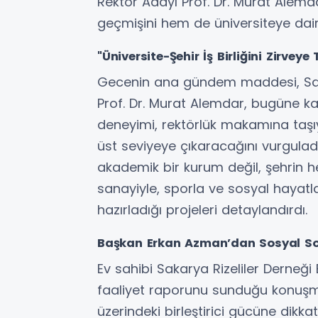
Rektör Adayı Prof. Dr. Murat Alem
geçmişini hem de üniversiteye dair v
"Üniversite-Şehir İş Birliğini Zirveye
Gecenin ana gündem maddesi, Sakar
Prof. Dr. Murat Alemdar, bugüne ka
deneyimi, rektörlük makamına taşıy
üst seviyeye çıkaracağını vurgulad
akademik bir kurum değil, şehrin 
sanayiyle, sporla ve sosyal hayatla
hazırladığı projeleri detaylandırdı.
Başkan Erkan Azman’dan Sosyal S
Ev sahibi Sakarya Rizeliler Derneği
faaliyet raporunu sunduğu konuşm
üzerindeki birleştirici gücüne dikk