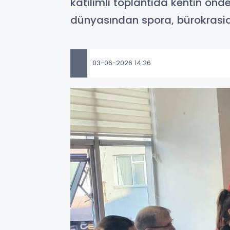
katılımlı toplantıda kentin önde
dünyasından spora, bürokraside
03-06-2026 14:26