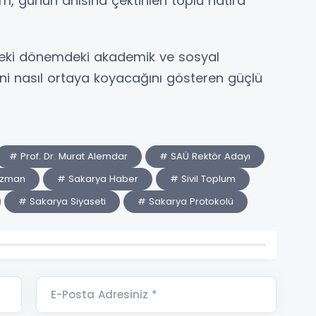
ram, günün anısına çektirilen toplu hatıra
eki dönemdeki akademik ve sosyal
ini nasıl ortaya koyacağını gösteren güçlü
# Prof. Dr. Murat Alemdar
# SAÜ Rektör Adayı
Azman
# Sakarya Haber
# Sivil Toplum
# Sakarya Siyaseti
# Sakarya Protokolü
E-Posta Adresiniz *