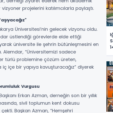
dar, derneği ziyaret ederek hem akademik
izyoner projelerini katılımcılarla paylaştı.
 Taşıyacağız"
ya Üniversitesi’nin gelecek vizyonu oldu.
I
dar üstlendiği görevlerde elde ettiği
S
arak üniversite ile şehrin bütünleşmesini en
1
ı. Alemdar, “Üniversitemizi sadece
Ç
her türlü problemine çözüm üreten,
K
 iç içe bir yapıya kavuşturacağız” diyerek
orumluluk Vurgusu
 Başkanı Erkan Azman, derneğin son bir yıllık
asında, sivil toplumun kent dokusu
at çekti. Başkan Azman, “Hemşehri