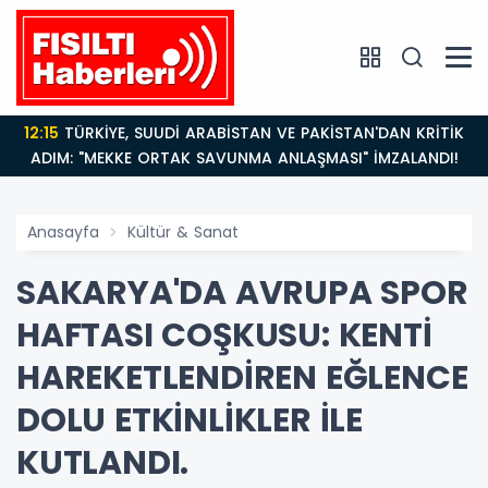
14:21
BAKAN GÜRLEK’TEN TİGAD ÇALIŞTAYINDA Çarpıcı
AÇIKLAMALAR: "Pazar Günü Yeni Bir Aydınlığa
Uyanacağız"
Anasayfa
Kültür & Sanat
SAKARYA'DA AVRUPA SPOR
HAFTASI COŞKUSU: KENTİ
HAREKETLENDİREN EĞLENCE
DOLU ETKİNLİKLER İLE
KUTLANDI.