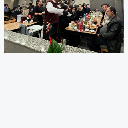
#Kebapçı Bey'de Ramazan Coşkusu: Canlı Ezan ve
Tasavvuf Musikisiyle İftar Keyfi
# #KebapçıBey #Ramazan #İftar #Sakarya #Serdivan
#RamazanAyı #İftarSofrası #CanlıEzan
#TasavvufMusikisi #OsmanlıMüziği #GelenekselLezzetler
#RamazanŞerbeti #İftarDuası #ManeviAtmosfer
#RamazanKeyfi #Lezzet #Kebap #CağKebap
#KarışıkKebap #KebapçıBeyRamazan #KebapçıBeyİftar