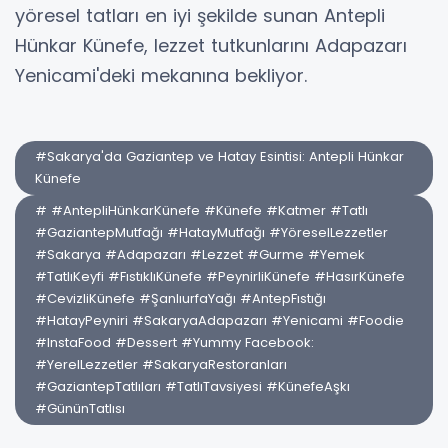
yöresel tatları en iyi şekilde sunan Antepli
Hünkar Künefe, lezzet tutkunlarını Adapazarı
Yenicami'deki mekanına bekliyor.
#Sakarya'da Gaziantep ve Hatay Esintisi: Antepli Hünkar
Künefe
# #AntepliHünkarKünefe #Künefe #Katmer #Tatlı
#GaziantepMutfağı #HatayMutfağı #YöreselLezzetler
#Sakarya #Adapazarı #Lezzet #Gurme #Yemek
#TatlıKeyfi #FıstıklıKünefe #PeynirliKünefe #HasırKünefe
#CevizliKünefe #ŞanlıurfaYağı #AntepFıstığı
#HatayPeyniri #SakaryaAdapazarı #Yenicami #Foodie
#InstaFood #Dessert #Yummy Facebook:
#YerelLezzetler #SakaryaRestoranları
#GaziantepTatlıları #TatlıTavsiyesi #KünefeAşkı
#GününTatlısı