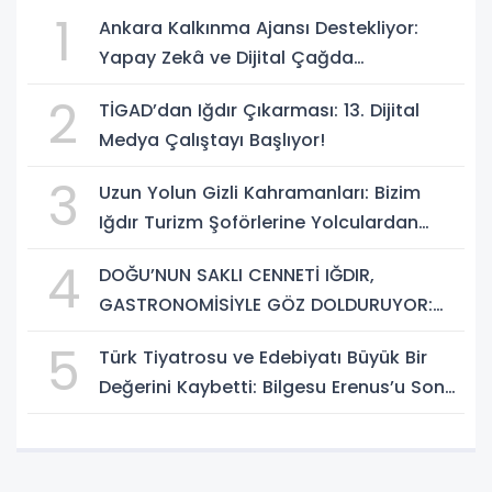
1
Ankara Kalkınma Ajansı Destekliyor:
Yapay Zekâ ve Dijital Çağda
Dezenformasyonla Mücadele Kapasite
2
TİGAD’dan Iğdır Çıkarması: 13. Dijital
Geliştirme Eğitimi Başlıyor!
Medya Çalıştayı Başlıyor!
3
Uzun Yolun Gizli Kahramanları: Bizim
Iğdır Turizm Şoförlerine Yolculardan
Büyük Teşekkür!
4
DOĞU’NUN SAKLI CENNETİ IĞDIR,
GASTRONOMİSİYLE GÖZ DOLDURUYOR:
KAFKAS VE ANADOLU KÜLTÜRÜNÜN
5
Türk Tiyatrosu ve Edebiyatı Büyük Bir
BULUŞMA NOKTASI
Değerini Kaybetti: Bilgesu Erenus’u Son
Yolculuğuna Uğurluyoruz