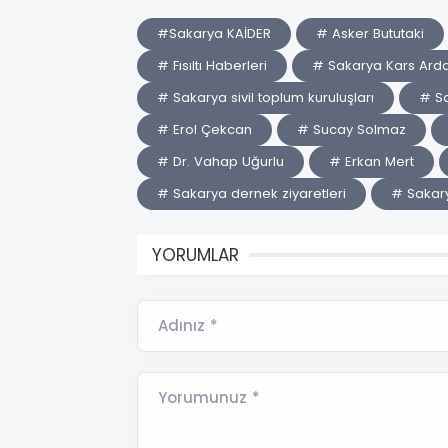
#Sakarya KAİDER
# Asker Bututaki
# Fısıltı Haberleri
# Sakarya Kars Arda
# Sakarya sivil toplum kuruluşları
# Sa
# Erol Çekcan
# Sucay Solmaz
# Dr. Vahap Uğurlu
# Erkan Mert
# Sakarya dernek ziyaretleri
# Sakary
YORUMLAR
Adınız *
Yorumunuz *