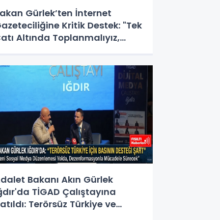
akan Gürlek’ten İnternet
azeteciliğine Kritik Destek: "Tek
atı Altında Toplanmalıyız,
asal Düzenlemeye Hazırız"
dalet Bakanı Akın Gürlek
ğdır'da TİGAD Çalıştayına
atıldı: Terörsüz Türkiye ve
osyal Medya Düzenlemesi