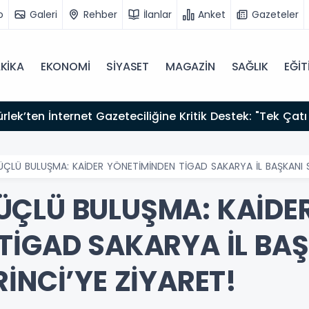
o
Galeri
Rehber
İlanlar
Anket
Gazeteler
KİKA
EKONOMİ
SİYASET
MAGAZİN
SAĞLIK
EĞİT
zırız"
ÇLÜ BULUŞMA: KAİDER YÖNETİMİNDEN TİGAD SAKARYA İL BAŞKANI SA
ÜÇLÜ BULUŞMA: KAİDE
TİGAD SAKARYA İL BA
İNCİ’YE ZİYARET!