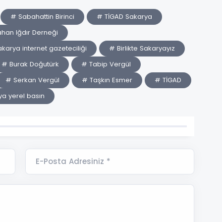
# Sabahattin Birinci
# TİGAD Sakarya
han Iğdır Derneği
karya internet gazeteciliği
# Birlikte Sakaryayız
# Burak Doğutürk
# Tabip Vergül
# Serkan Vergül
# Taşkın Esmer
# TİGAD
a yerel basın
E-Posta Adresiniz *