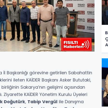
B
Ç
A
B
İl Başkanlığı görevine getirilen Sabahattin
leklerini ileten KAİDER Başkanı Asker Bututaki,
iş birliğinin Sakarya’nın gelişimi açısından
ı. Ziyarette KAİDER Yönetim Kurulu Üyeleri
k Doğutürk
,
Tabip Vergül
ile Danışma