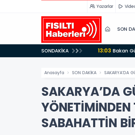
Yazarlar
Vide
SON DA
13:03
SONDAKİKA
Bakan Gürlek’ten İnternet Gazeteciliğine Kritik Destek: "Tek Çatı Altında Toplanmalıyız, Yasal
Düzenlemeye Ha
Anasayfa
SON DAKİKA
SAKARYA’DA GÜ
SAKARYA’DA G
YÖNETİMİNDEN 
SABAHATTİN BİR