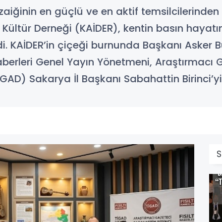
aiğinin en güçlü ve en aktif temsilcilerinden
ültür Derneği (KAİDER), kentin basın hayatı
rdi. KAİDER’in çiçeği burnunda Başkanı Asker 
 Haberleri Genel Yayın Yönetmeni, Araştırmacı
İGAD) Sakarya İl Başkanı Sabahattin Birinci’y
S