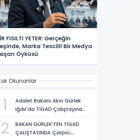
İR FISILTI YETER: Gerçeğin
eşinde, Marka Tescilli Bir Medya
aşarı Öyküsü
ok Okunanlar
1
Adalet Bakanı Akın Gürlek
Iğdır'da TİGAD Çalıştayına
Katıldı: Terörsüz Türkiye ve
2
BAKAN GÜRLEK’TEN TİGAD
Sosyal Medya Düzenlemesi
ÇALIŞTAYINDA Çarpıcı
Mesajı