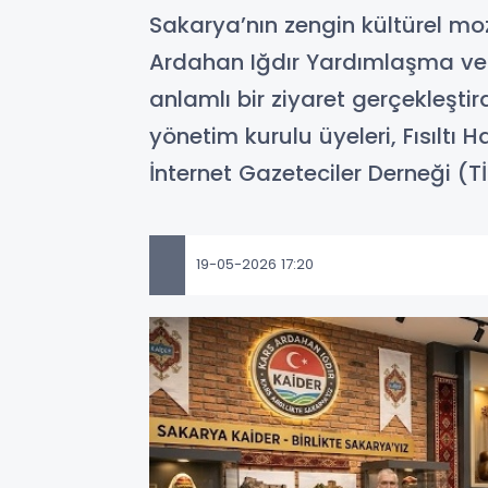
Sakarya’nın zengin kültürel moz
Ardahan Iğdır Yardımlaşma ve K
anlamlı bir ziyaret gerçekleşti
yönetim kurulu üyeleri, Fısıltı
İnternet Gazeteciler Derneği (T
19-05-2026 17:20