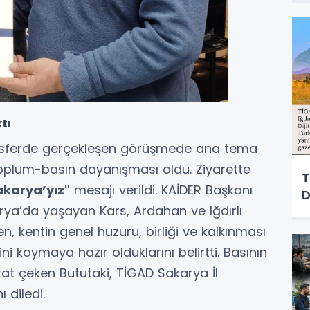
M
tı
osferde gerçekleşen görüşmede ana tema
l toplum-basın dayanışması oldu. Ziyarette
T
Sakarya’yız"
mesajı verildi. KAİDER Başkanı
D
rya’da yaşayan Kars, Ardahan ve Iğdırlı
en, kentin genel huzuru, birliği ve kalkınması
ni koymaya hazır olduklarını belirtti. Basının
kkat çeken Bututaki, TİGAD Sakarya İl
ı diledi.