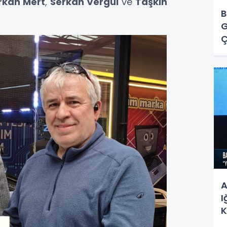
rkan Mert
,
Serkan Vergül
ve
Taşkın
B
G
Ç
Y
A
I
K
S