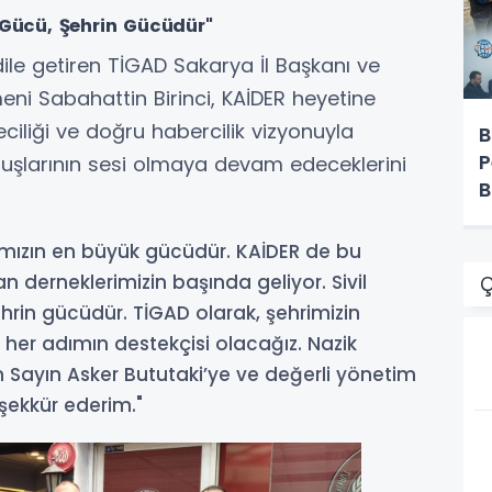
 Gücü, Şehrin Gücüdür"
le getiren TİGAD Sakarya İl Başkanı ve
meni Sabahattin Birinci, KAİDER heyetine
teciliği ve doğru habercilik vizyonuyla
B
P
luşlarının sesi olmaya devam edeceklerini
B
a’mızın en büyük gücüdür. KAİDER de bu
an derneklerimizin başında geliyor. Sivil
Ç
hrin gücüdür. TİGAD olarak, şehrimizin
 her adımın destekçisi olacağız. Nazik
kan Sayın Asker Bututaki’ye ve değerli yönetim
şekkür ederim."