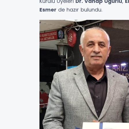
Kurulu Üyeleri
Dr. Vahap Uğurlu
,
E
Esmer
de hazır bulundu.