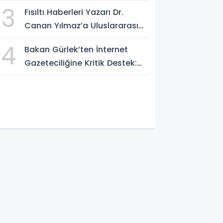
AÇIKLAMALAR: "Pazar Günü
3
Fısıltı Haberleri Yazarı Dr.
Yeni Bir Aydınlığa Uyanacağız"
Canan Yılmaz’a Uluslararası
Alanda Büyük Onur: “Dr. A.P.J.
4
Bakan Gürlek’ten İnternet
Abdul Kalam İlham Ödülü
Gazeteciliğine Kritik Destek:
2026”
"Tek Çatı Altında
Toplanmalıyız, Yasal
Düzenlemeye Hazırız"